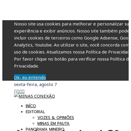
Nosso site usa cookies para melhorar e personalizar su
experiência e exibir anúncios. Nosso site também pode
incluir cookies de terceiros como Google Adsense, Goog
Analytics, Youtube. Ao utilizar o site, você concorda com
uso de cookies. Atualizamos nossa Política de Privacidade
Por favor clique no botão para verificar nossa Política d
Privacidade.
Ok, eu entendo
sexta-feira, agosto 7
INÍCO
EDITORIAL
VOZES & OPINIÕES
MINAS EM PAUTA
PANORAMA MINEIRO