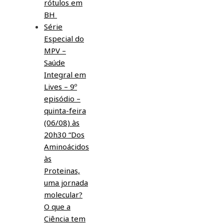
rótulos em
BH
Série
Especial do
MPV –
Saúde
Integral em
Lives – 9º
episódio –
quinta-feira
(06/08) às
20h30 “Dos
Aminoácidos
às
Proteinas,
uma jornada
molecular?
O que a
Ciência tem