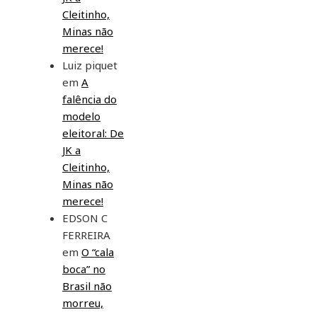
Cleitinho,
Minas não
merece!
Luiz piquet
em
A
falência do
modelo
eleitoral: De
JK a
Cleitinho,
Minas não
merece!
EDSON C
FERREIRA
em
O “cala
boca” no
Brasil não
morreu,