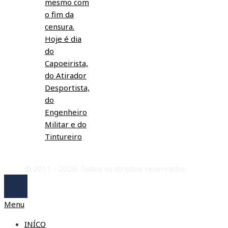
mesmo com
o fim da
censura.
Hoje é dia
do
Capoeirista,
do Atirador
Desportista,
do
Engenheiro
Militar e do
Tintureiro
© 2011 - 2026. Todos os direitos reservados.
Menu
INÍCO