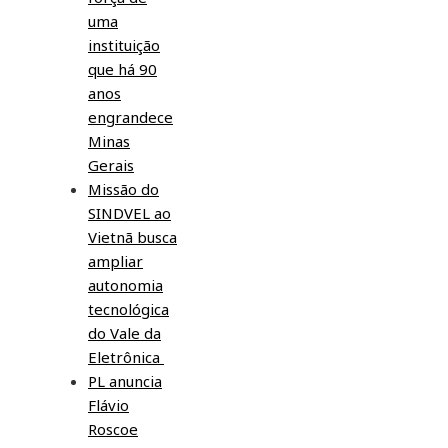
uma
instituição
que há 90
anos
engrandece
Minas
Gerais
Missão do
SINDVEL ao
Vietnã busca
ampliar
autonomia
tecnológica
do Vale da
Eletrônica
PL anuncia
Flávio
Roscoe