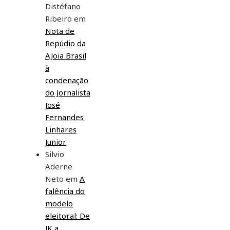
Distéfano
Ribeiro
em
Nota de
Repúdio da
AJoia Brasil
à
condenação
do Jornalista
José
Fernandes
Linhares
Junior
Silvio
Aderne
Neto
em
A
falência do
modelo
eleitoral: De
JK a