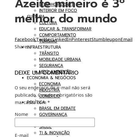
Azeite mineiro é 3º
BELO HORIZONTE
INTERIOR EM FOCO
melhor do mundo
CULTURA
CULTURA
EDUCAR & TRANSFORMAR
COMPORTAMENTO
Facebook
Twitter
LinkedIn
Pinterest
Stumbleupon
Email
TURISMO
Share
INFRAESTRUTURA
TRÂNSITO
MOBILIDADE URBANA
SEGURANÇA
DEIXE UM COMENTÁRIO
MEIO AMBIENTE
ECONOMIA & NEGÓCIOS
ECONOMIA
O seu endereço de e-mail não será
INDÚSTRIA
publicado.
Campos obrigatórios são
COMÉRCIO
marcados com
*
POLÍTICA
BRASIL EM DEBATE
Nome
GOVERNANÇA
CIÊNCIA & TECNOLOGIA
SAÚDE
TI & INOVAÇÃO
E-mail