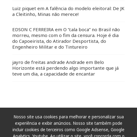
Luiz piquet
em
A falência do modelo eleitoral: De JK
a Cleitinho, Minas não merece!
EDSON C FERREIRA
em
O “cala boca” no Brasil não
morreu, mesmo com o fim da censura. Hoje é dia
do Capoeirista, do Atirador Desportista, do
Engenheiro Militar e do Tintureiro
jayro de freitas andrade Andrade
em
Belo
Horizonte está perdendo algo importante que já
teve um dia, a capacidade de encantar
Nosso site usa cookies para melhorar e personalizar sua
experiência e exibir anúncios. Nosso site também pode
incluir cookies de terceiros como Google Adsense, Google
Analytics, Youtube. Ao utilizar o site, você concorda com o