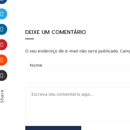
Facebook
Twitter
DEIXE UM COMENTÁRIO
LinkedIn
O seu endereço de e-mail não será publicado.
Camp
Pinterest
Nome
Stumbleupon
Email
hare