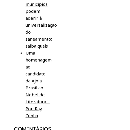
municípios
podem
aderir à
universalização
do
saneamento;
saiba quais
Uma
homenagem
ao
candidato
da Ajoia
Brasil ao
Nobel de
Literatura –
Por: Ray
Cunha
COMENTÁRIOS