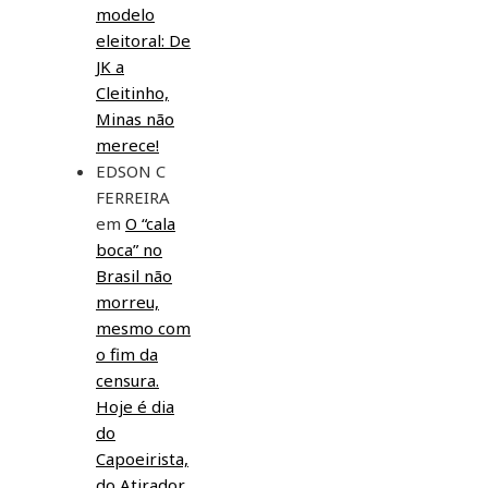
modelo
eleitoral: De
JK a
Cleitinho,
Minas não
merece!
EDSON C
FERREIRA
em
O “cala
boca” no
Brasil não
morreu,
mesmo com
o fim da
censura.
Hoje é dia
do
Capoeirista,
do Atirador