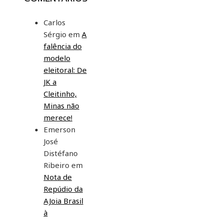
Carlos
Sérgio
em
A
falência do
modelo
eleitoral: De
JK a
Cleitinho,
Minas não
merece!
Emerson
José
Distéfano
Ribeiro
em
Nota de
Repúdio da
AJoia Brasil
à