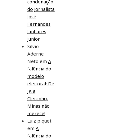
condenação
do Jornalista
José
Fernandes
Linhares
Junior
Silvio
Aderne
Neto
em
A
falência do
modelo
eleitoral: De
JK a
Cleitinho,
Minas não
merece!
Luiz piquet
em
A
falência do