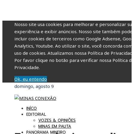
Nosso site usa cookies para melhorar e personalizar su
experiência e exibir anúncios. Nosso site também pode
incluir cookies de terceiros como Google Adsense, Goog
Analytics, Youtube. Ao utilizar o site, você concorda com
uso de cookies. Atualizamos nossa Política de Privacidade
Por favor clique no botão para verificar nossa Política d
Privacidade.
Ok, eu entendo
domingo, agosto 9
INÍCO
EDITORIAL
VOZES & OPINIÕES
MINAS EM PAUTA
PANORAMA MINEIRO