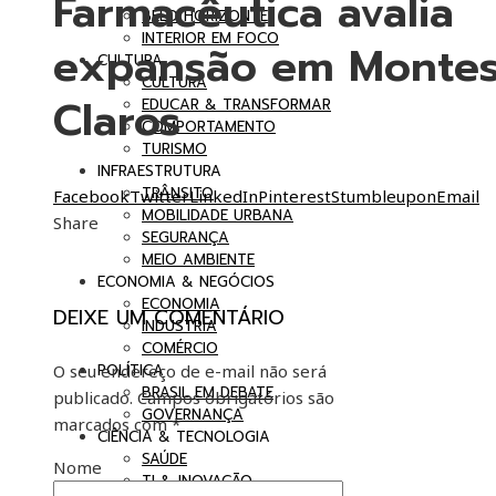
Farmacêutica avalia
BELO HORIZONTE
INTERIOR EM FOCO
expansão em Monte
CULTURA
CULTURA
Claros
EDUCAR & TRANSFORMAR
COMPORTAMENTO
TURISMO
INFRAESTRUTURA
TRÂNSITO
Facebook
Twitter
LinkedIn
Pinterest
Stumbleupon
Email
MOBILIDADE URBANA
Share
SEGURANÇA
MEIO AMBIENTE
ECONOMIA & NEGÓCIOS
ECONOMIA
DEIXE UM COMENTÁRIO
INDÚSTRIA
COMÉRCIO
O seu endereço de e-mail não será
POLÍTICA
BRASIL EM DEBATE
publicado.
Campos obrigatórios são
GOVERNANÇA
marcados com
*
CIÊNCIA & TECNOLOGIA
SAÚDE
Nome
TI & INOVAÇÃO