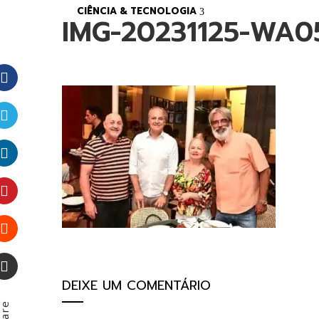
CIÊNCIA & TECNOLOGIA
IMG-20231125-WA0
Facebook
Twitter
LinkedIn
Pinterest
Stumbleupon
DEIXE UM COMENTÁRIO
Email
hare