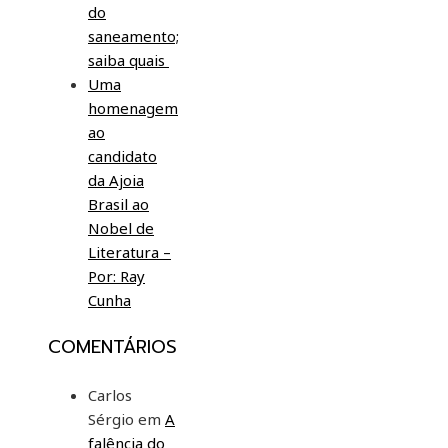
do
saneamento;
saiba quais
Uma
homenagem
ao
candidato
da Ajoia
Brasil ao
Nobel de
Literatura –
Por: Ray
Cunha
COMENTÁRIOS
Carlos
Sérgio
em
A
falência do