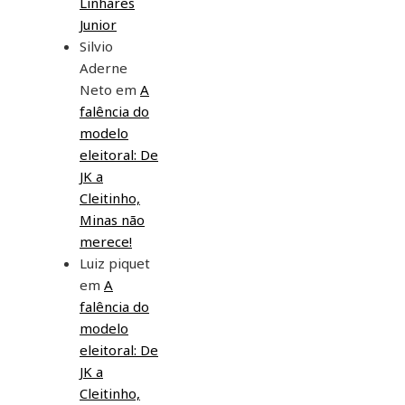
Linhares
Junior
Silvio
Aderne
Neto
em
A
falência do
modelo
eleitoral: De
JK a
Cleitinho,
Minas não
merece!
Luiz piquet
em
A
falência do
modelo
eleitoral: De
JK a
Cleitinho,