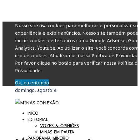
Nosso site usa cookies para melhorar e personalizar su
experiência e exibir anúncios. Nosso site também pode
incluir cookies de terceiros como Google Adsense, Goog
Analytics, Youtube. Ao utilizar o site, você concorda com
uso de cookies. Atualizamos nossa Política de Privacidade
Por favor clique no botão para verificar nossa Política d
Privacidade.
Ok, eu entendo
domingo, agosto 9
INÍCO
EDITORIAL
VOZES & OPINIÕES
MINAS EM PAUTA
PANORAMA MINEIRO