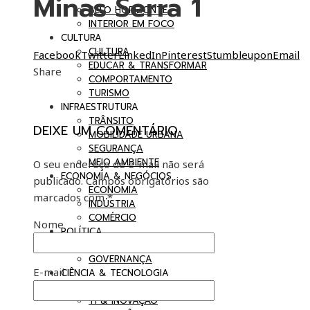
Minas Serra 1
BELO HORIZONTE
INTERIOR EM FOCO
CULTURA
CULTURA
Facebook
Twitter
LinkedIn
Pinterest
Stumbleupon
Email
EDUCAR & TRANSFORMAR
Share
COMPORTAMENTO
TURISMO
INFRAESTRUTURA
TRÂNSITO
DEIXE UM COMENTÁRIO
MOBILIDADE URBANA
SEGURANÇA
MEIO AMBIENTE
O seu endereço de e-mail não será
ECONOMIA & NEGÓCIOS
publicado.
Campos obrigatórios são
ECONOMIA
marcados com
*
INDÚSTRIA
COMÉRCIO
Nome
POLÍTICA
BRASIL EM DEBATE
GOVERNANÇA
E-mail
CIÊNCIA & TECNOLOGIA
SAÚDE
TI & INOVAÇÃO