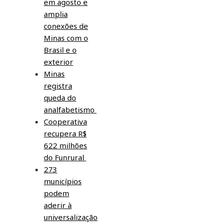
em agosto e
amplia
conexões de
Minas com o
Brasil e o
exterior
Minas
registra
queda do
analfabetismo
Cooperativa
recupera R$
622 milhões
do Funrural
273
municípios
podem
aderir à
universalização