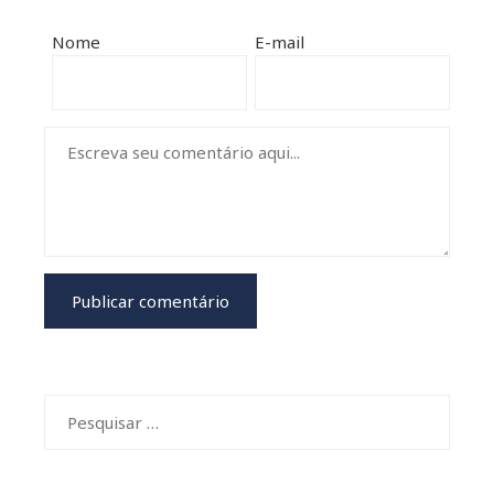
mbleupon
Nome
E-mail
il
Pesquisar
por: