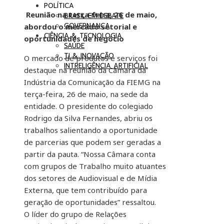
POLÍTICA
Reunião na terça-feira, 26 de maio,
BRASIL EM DEBATE
GOVERNANÇA
abordou o mercado setorial e
CIÊNCIA & TECNOLOGIA
oportunidades de negócio
SAÚDE
TI & INOVAÇÃO
O mercado de produtos e serviços foi
INTRELIGÊNCIA ARTIFICIAL
destaque na reunião da Câmara da
Indústria da Comunicação da FIEMG na
terça-feira, 26 de maio, na sede da
entidade. O presidente do colegiado
Rodrigo da Silva Fernandes, abriu os
trabalhos salientando a oportunidade
de parcerias que podem ser geradas a
partir da pauta. “Nossa Câmara conta
com grupos de Trabalho muito atuantes
dos setores de Audiovisual e de Mídia
Externa, que tem contribuído para
geração de oportunidades” ressaltou.
O líder do grupo de Relações