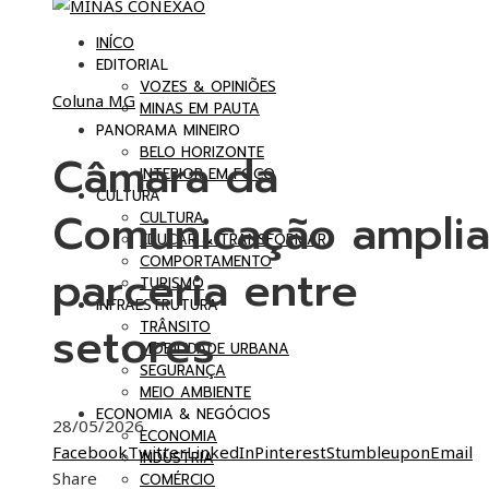
INÍCO
EDITORIAL
VOZES & OPINIÕES
Coluna MG
MINAS EM PAUTA
PANORAMA MINEIRO
BELO HORIZONTE
Câmara da
INTERIOR EM FOCO
CULTURA
Comunicação ampli
CULTURA
EDUCAR & TRANSFORMAR
COMPORTAMENTO
parceria entre
TURISMO
INFRAESTRUTURA
setores
TRÂNSITO
MOBILIDADE URBANA
SEGURANÇA
MEIO AMBIENTE
ECONOMIA & NEGÓCIOS
28/05/2026
ECONOMIA
Facebook
Twitter
LinkedIn
Pinterest
Stumbleupon
Email
INDÚSTRIA
Share
COMÉRCIO