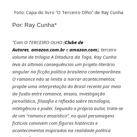
kedIn
Foto: Capa do livro “O Terceiro Olho” de Ray Cunha
erest
Por: Ray Cunha*
mbleupon
“Com O TERCEIRO OLHO (
Clube de
il
Autores
,
amazon.com.br
e
amazon.com
), terceiro
volume da trilogia A Ditadura da Toga, Ray Cunha
leva às últimas consequências um projeto literário
singular na ficção política brasileira contemporânea.
O romance não se limita a narrar acontecimentos:
propõe uma interpretação do Brasil recente por meio
da fusão entre romance, ensaio, investigação
jornalística, filosofia e reflexão sobre tecnologia,
inteligência e poder. Segundo o próprio autor, trata-se
de um “romance ensaístico”, no qual personagens
fictícios convivem com figuras históricas e
acontecimentos inspirados na realidade política