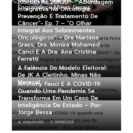
Instituição Que Há 90 Anos
(05/08) Às 20h30 – “Abordagem
Engrandece Minas Gerais
Integrativa Na Oncologia:
Prevenção E Tratamento De
zeaparecido
06/08/2026
Câncer”- Ep. 7 – “O Olhar
Integral Aos Sobreviventes
Oncológicos” – Dra Mariana
Grass, Dra. Monira Mohamed
Canci E A Dra. Ana Cristina
Ferretti
A Falência Do Modelo Eleitoral:
zeaparecido
05/08/2026
De JK A Cleitinho, Minas Não
Merece!
Anthony Fauci E A COVID-19:
Quando Uma Pandemia Se
zeaparecido
05/08/2026
Transforma Em Um Caso De
Inteligência De Estado – Por:
Jorge Bessa
zeaparecido
04/08/2026