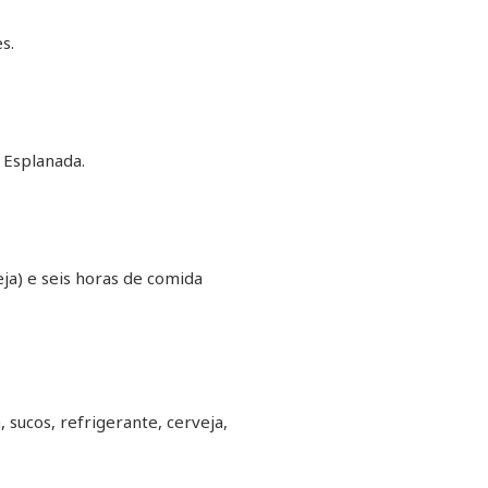
s.
a Esplanada.
eja) e seis horas de comida
, sucos, refrigerante, cerveja,