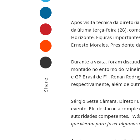
LinkedIn
Após visita técnica da diretor
Pinterest
da última terça-feira (28), co
Horizonte. Figuras importantes
Stumbleupon
Ernesto Morales, Presidente da
Email
Durante a visita, foram discuti
montado no entorno do Mineir
e GP Brasil de F1, Renan Rodri
Share
respectivamente, além de out
Sérgio Sette Câmara, Diretor Ex
evento. Ele destacou a comple
autoridades competentes.
“Nó
que vieram para fazer algumas o