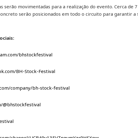
as serão movimentadas para a realização do evento. Cerca de 7
concreto serão posicionados em todo o circuito para garantir a 
ociais:
ram.com/bhstockfestival
ok.com/BH-Stock-Festival
.com/company/bh-stock-festival
m/@bhstockfestival
estival
e.com/channel/UCB49u13EVTnqumYzr9HSXpw