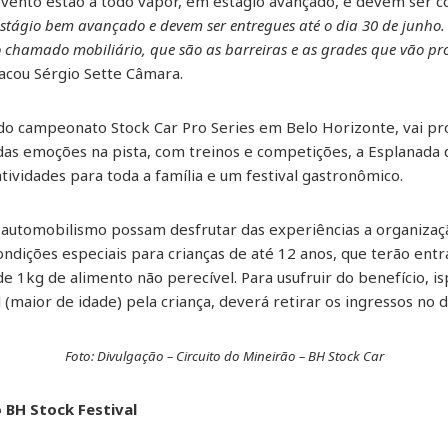
evento estão a todo vapor, em estágio avançado, e devem ser con
 estágio bem avançado e devem ser entregues até o dia 30 de junh
 chamado mobiliário, que são as barreiras e as grades que vão pro
acou Sérgio Sette Câmara.
 do campeonato Stock Car Pro Series em Belo Horizonte, vai pr
 das emoções na pista, com treinos e competições, a Esplanada
tividades para toda a família e um festival gastronômico.
 automobilismo possam desfrutar das experiências a organizaç
ondições especiais para crianças de até 12 anos, que terão entr
e 1kg de alimento não perecível. Para usufruir do benefício, i
(maior de idade) pela criança, deverá retirar os ingressos no di
Foto: Divulgação – Circuito do Mineirão – BH Stock Car
 BH Stock Festival