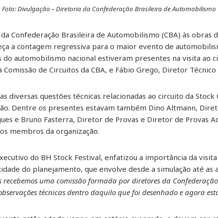
Foto: Divulgação – Diretoria da Confederação Brasileira de Automobilismo
ia da Confederação Brasileira de Automobilismo (CBA) às obras 
meça a contagem regressiva para o maior evento de automobilis
 do automobilismo nacional estiveram presentes na visita ao ci
 Comissão de Circuitos da CBA, e Fábio Grego, Diretor Técnico
das diversas questões técnicas relacionadas ao circuito da Stock
ão. Dentre os presentes estavam também Dino Altmann, Direto
gues e Bruno Fasterra, Diretor de Provas e Diretor de Provas Ad
ros membros da organização.
ecutivo do BH Stock Festival, enfatizou a importância da visita
xidade do planejamento, que envolve desde a simulação até as 
s recebemos uma comissão formada por diretores da Confederação 
bservações técnicas dentro daquilo que foi desenhado e agora es