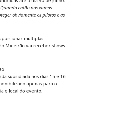
cluídas até o dia 30 de junho.
o. Quando então nós vamos
teger obviamente os pilotos e as
oporcionar múltiplas
 do Mineirão vai receber shows
ão
ada subsidiada nos dias 15 e 16
sponibilizado apenas para o
a e local do evento.