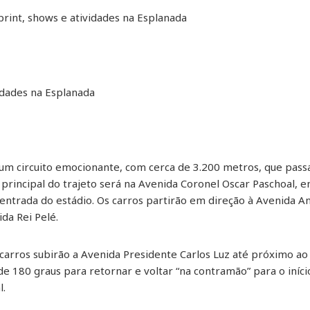
 sprint, shows e atividades na Esplanada
vidades na Esplanada
 um circuito emocionante, com cerca de 3.200 metros, que pass
 principal do trajeto será na Avenida Coronel Oscar Paschoal, 
e entrada do estádio. Os carros partirão em direção à Avenida
da Rei Pelé.
carros subirão a Avenida Presidente Carlos Luz até próximo ao
 de 180 graus para retornar e voltar “na contramão” para o início
l.