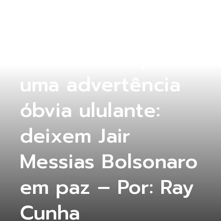
COLUNA ABERTA
Donald Trump fez
uma advertência
óbvia ululante:
deixem Jair
Messias Bolsonaro
em paz – Por: Ray
Cunha