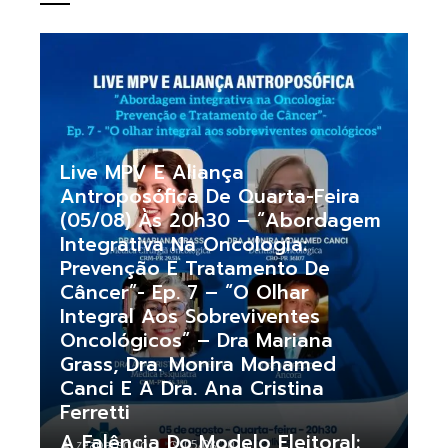
Live MPV E Aliança
Antroposófica De Quarta-Feira
(05/08) Às 20h30 – “Abordagem
Integrativa Na Oncologia:
Prevenção E Tratamento De
Câncer”- Ep. 7 – “O Olhar
Integral Aos Sobreviventes
Oncológicos” – Dra Mariana
Grass, Dra. Monira Mohamed
Canci E A Dra. Ana Cristina
Ferretti
A Falência Do Modelo Eleitoral:
zeaparecido
05/08/2026