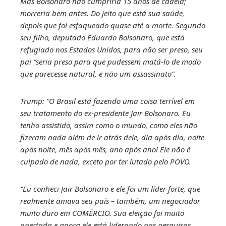
Mas Bolsonaro não cumpriria 15 anos de cadeia;
morreria bem antes. Do jeito que está sua saúde,
depois que foi esfaqueado quase até a morte. Segundo
seu filho, deputado Eduardo Bolsonaro, que está
refugiado nos Estados Unidos, para não ser preso, seu
pai “seria preso para que pudessem matá-lo de modo
que parecesse natural, e não um assassinato”.
Trump: “O Brasil está fazendo uma coisa terrível em
seu tratamento do ex-presidente Jair Bolsonaro. Eu
tenho assistido, assim como o mundo, como eles não
fizeram nada além de ir atrás dele, dia após dia, noite
após noite, mês após mês, ano após ano! Ele não é
culpado de nada, exceto por ter lutado pelo POVO.
“Eu conheci Jair Bolsonaro e ele foi um líder forte, que
realmente amava seu país – também, um negociador
muito duro em COMÉRCIO. Sua eleição foi muito
apertada e agora ele está liderando nas pesquisas.