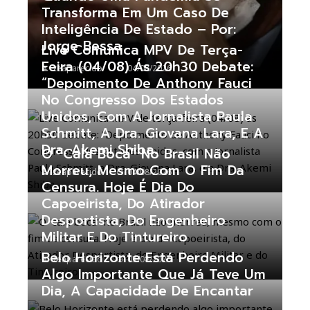
Transforma Em Um Caso De
Inteligência De Estado – Por:
Jorge Bessa
Live Comunica MPV De Terça-
Feira (04/08) Ás 20h30 Debate:
zeaparecido
04/08/2026
“Depoimento De Anthony Fauci
No Congresso Dos Estados
Unidos, Com A Jornalista Paula
Schmitt, A Dra. Giovana Lara, E A
Dra. Akemi Shiba.
O “cala Boca” No Brasil Não
Morreu, Mesmo Com O Fim Da
zeaparecido
04/08/2026
Censura. Hoje É Dia Do
Capoeirista, Do Atirador
Desportista, Do Engenheiro
Militar E Do Tintureiro
Belo Horizonte Está Perdendo
zeaparecido
03/08/2026
Algo Importante Que Já Teve Um
Dia, A Capacidade De Encantar