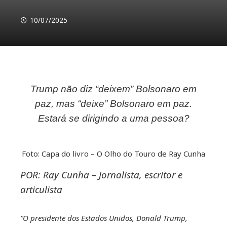
10/07/2025
Trump não diz “deixem” Bolsonaro em
ebook
paz, mas “deixe” Bolsonaro em paz.
Estará se dirigindo a uma pessoa?
ter
kedIn
Foto: Capa do livro – O Olho do Touro de Ray Cunha
POR: Ray Cunha – Jornalista, escritor e
erest
articulista
mbleupon
“O presidente dos Estados Unidos, Donald Trump,