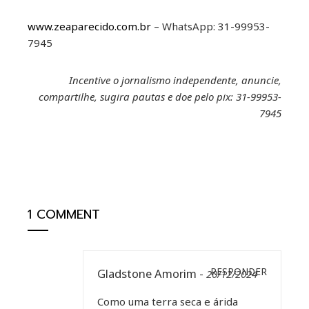
www.zeaparecido.com.br
– WhatsApp: 31-99953-
7945
Incentive o jornalismo independente, anuncie,
compartilhe, sugira pautas e doe pelo pix: 31-99953-
7945
1 COMMENT
Gladstone Amorim
RESPONDER
-
20/12/2024
Como uma terra seca e árida