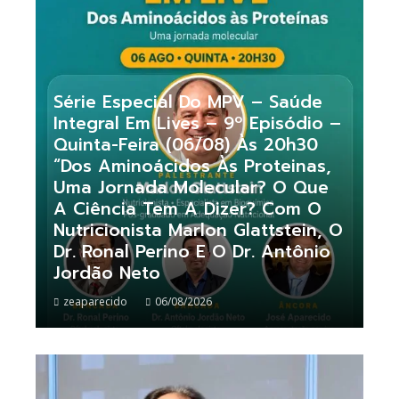
Série Especial Do MPV – Saúde
Integral Em Lives – 9º Episódio –
Quinta-Feira (06/08) Às 20h30
“Dos Aminoácidos Às Proteinas,
Uma Jornada Molecular? O Que
A Ciência Tem A Dizer? Com O
Nutricionista Marlon Glattstein, O
Dr. Ronal Perino E O Dr. Antônio
Jordão Neto
zeaparecido
06/08/2026