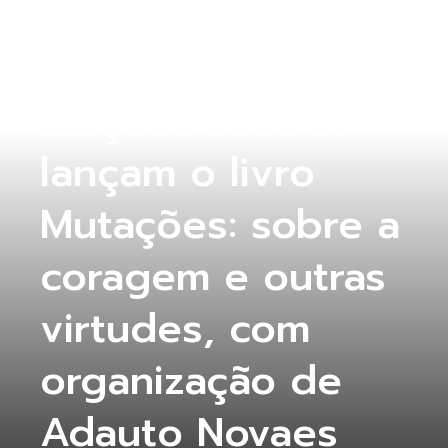
COLUNA ABERTA
Edições Sesc SP
lançam o livro
Mutações: sobre a
coragem e outras
virtudes, com
organização de
Adauto Novaes