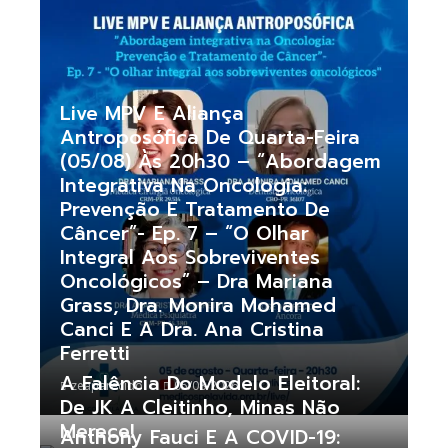
Live MPV E Aliança
Antroposófica De Quarta-Feira
(05/08) Às 20h30 – “Abordagem
Integrativa Na Oncologia:
Prevenção E Tratamento De
Câncer”- Ep. 7 – “O Olhar
Integral Aos Sobreviventes
Oncológicos” – Dra Mariana
Grass, Dra. Monira Mohamed
Canci E A Dra. Ana Cristina
Ferretti
A Falência Do Modelo Eleitoral:
zeaparecido
05/08/2026
De JK A Cleitinho, Minas Não
Merece!
Anthony Fauci E A COVID-19: