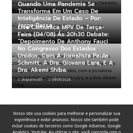
Quando Uma Pandemia Se
zeaparecido
05/08/2026
Transforma Em Um Caso De
Inteligência De Estado – Por:
Jorge Bessa
Live Comunica MPV De Terça-
Feira (04/08) Ás 20h30 Debate:
zeaparecido
04/08/2026
“Depoimento De Anthony Fauci
No Congresso Dos Estados
Unidos, Com A Jornalista Paula
Schmitt, A Dra. Giovana Lara, E A
Dra. Akemi Shiba.
zeaparecido
04/08/2026
Nosso site usa cookies para melhorar e personalizar sua
experiência e exibir anúncios. Nosso site também pode
incluir cookies de terceiros como Google Adsense, Google
Analytics, Youtube. Ao utilizar o site, você concorda com o