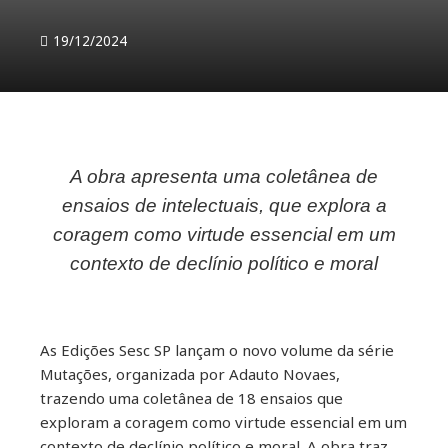
19/12/2024
A obra apresenta uma coletânea de
ebook
ensaios de intelectuais, que explora a
coragem como virtude essencial em um
ter
contexto de declínio político e moral
kedIn
erest
As Edições Sesc SP lançam o novo volume da série
Mutações, organizada por Adauto Novaes,
mbleupon
trazendo uma coletânea de 18 ensaios que
exploram a coragem como virtude essencial em um
contexto de declínio político e moral. A obra traz