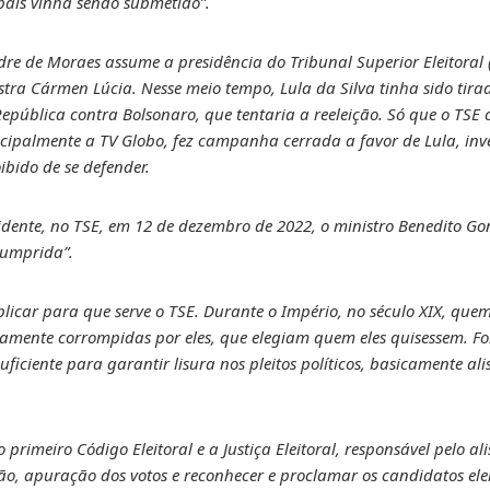
país vinha sendo submetido”.
re de Moraes assume a presidência do Tribunal Superior Eleitoral (
stra Cármen Lúcia. Nesse meio tempo, Lula da Silva tinha sido tira
epública contra Bolsonaro, que tentaria a reeleição. Só que o TSE 
incipalmente a TV Globo, fez campanha cerrada a favor de Lula, in
ibido de se defender.
dente, no TSE, em 12 de dezembro de 2022, o ministro Benedito Gon
cumprida”.
plicar para que serve o TSE. Durante o Império, no século XIX, qu
tamente corrompidas por eles, que elegiam quem eles quisessem. Fo
iciente para garantir lisura nos pleitos políticos, basicamente ali
 primeiro Código Eleitoral e a Justiça Eleitoral, responsável pelo al
, apuração dos votos e reconhecer e proclamar os candidatos eleit