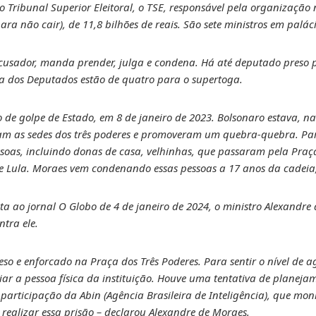
 Tribunal Superior Eleitoral, o TSE, responsável pela organização 
ra não cair), de 11,8 bilhões de reais. São sete ministros em palác
cusador, manda prender, julga e condena. Há até deputado preso po
 dos Deputados estão de quatro para o supertoga.
e golpe de Estado, em 8 de janeiro de 2023. Bolsonaro estava, na
am as sedes dos três poderes e promoveram um quebra-quebra. Par
oas, incluindo donas de casa, velhinhas, que passaram pela Praça
 de Lula. Moraes vem condenando essas pessoas a 17 anos da cadeia
sta ao jornal O Globo de 4 de janeiro de 2024, o ministro Alexandr
ntra ele.
reso e enforcado na Praça dos Três Poderes. Para sentir o nível de a
ar a pessoa física da instituição. Houve uma tentativa de planejame
m participação da Abin (Agência Brasileira de Inteligência), que mo
realizar essa prisão – declarou Alexandre de Moraes.