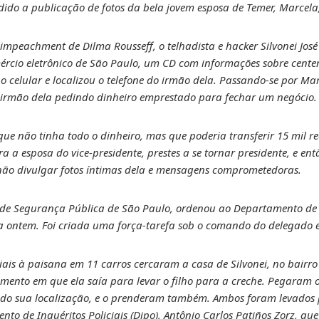
ido a publicação de fotos da bela jovem esposa de Temer, Marcela, 
impeachment de Dilma Rousseff, o telhadista e hacker Silvonei Jos
ércio eletrônico de São Paulo, um CD com informações sobre centen
 celular e localizou o telefone do irmão dela. Passando-se por Mar
irmão dela pedindo dinheiro emprestado para fechar um negócio.
 não tinha todo o dinheiro, mas que poderia transferir 15 mil reais
ra a esposa do vice-presidente, prestes a se tornar presidente, e e
a não divulgar fotos íntimas dela e mensagens comprometedoras.
o de Segurança Pública de São Paulo, ordenou ao Departamento de
ra ontem. Foi criada uma força-tarefa sob o comando do delegado e
iais à paisana em 11 carros cercaram a casa de Silvonei, no bairro 
ento em que ela saía para levar o filho para a creche. Pegaram 
ndo sua localização, e o prenderam também. Ambos foram levados 
to de Inquéritos Policiais (Dipo), Antônio Carlos Patiños Zorz, q