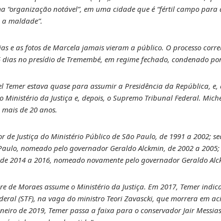
a “organização notável”, em uma cidade que é “fértil campo para 
e a maldade”.
ias e as fotos de Marcela jamais vieram a público. O processo corre
5 dias no presídio de Tremembé, em regime fechado, condenado por 
el Temer estava quase para assumir a Presidência da República, e,
 Ministério da Justiça e, depois, o Supremo Tribunal Federal. Mic
 mais de 20 anos.
 de Justiça do Ministério Público de São Paulo, de 1991 a 2002; sec
aulo, nomeado pelo governador Geraldo Alckmin, de 2002 a 2005; 
, de 2014 a 2016, nomeado novamente pelo governador Geraldo Alc
re de Moraes assume o Ministério da Justiça. Em 2017, Temer indi
eral (STF), na vaga do ministro Teori Zavascki, que morrera em ac
aneiro de 2019, Temer passa a faixa para o conservador Jair Messia