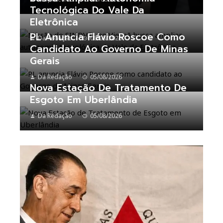
Tecnológica Do Vale Da
Eletrônica
PL Anuncia Flávio Roscoe Como
Da Redação
06/08/2026
Candidato Ao Governo De Minas
Gerais
Da Redação
05/08/2026
Nova Estação De Tratamento De
Esgoto Em Uberlândia
Da Redação
05/08/2026