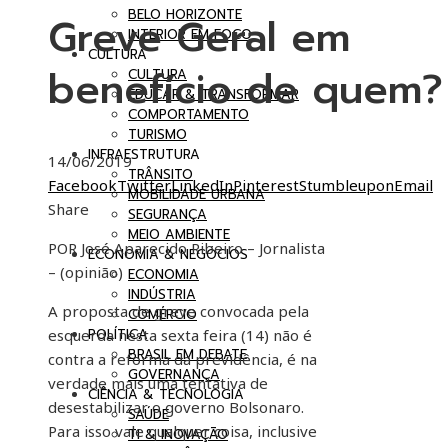
BELO HORIZONTE
Greve Geral em
INTERIOR EM FOCO
CULTURA
benefício de quem?
CULTURA
EDUCAR & TRANSFORMAR
COMPORTAMENTO
TURISMO
INFRAESTRUTURA
14/06/2019
TRÂNSITO
Facebook
Twitter
LinkedIn
Pinterest
Stumbleupon
Email
MOBILIDADE URBANA
Share
SEGURANÇA
MEIO AMBIENTE
POR José Aparecido Ribeiro – Jornalista
ECONOMIA & NEGÓCIOS
– (opinião)
ECONOMIA
INDÚSTRIA
A proposta de greve convocada pela
COMÉRCIO
POLÍTICA
esquerda nesta sexta feira (14) não é
BRASIL EM DEBATE
contra a reforma da previdência, é na
GOVERNANÇA
verdade mais uma tentativa de
CIÊNCIA & TECNOLOGIA
desestabilizar o governo Bolsonaro.
SAÚDE
Para isso vale qualquer coisa, inclusive
TI & INOVAÇÃO