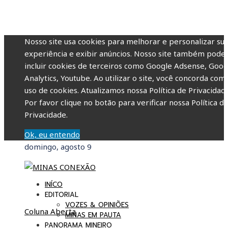
Nosso site usa cookies para melhorar e personalizar su
experiência e exibir anúncios. Nosso site também pode
incluir cookies de terceiros como Google Adsense, Goog
Analytics, Youtube. Ao utilizar o site, você concorda com
uso de cookies. Atualizamos nossa Política de Privacidade
Por favor clique no botão para verificar nossa Política d
Privacidade.
Ok, eu entendo
domingo, agosto 9
INÍCO
EDITORIAL
VOZES & OPINIÕES
Coluna Aberta
MINAS EM PAUTA
PANORAMA MINEIRO