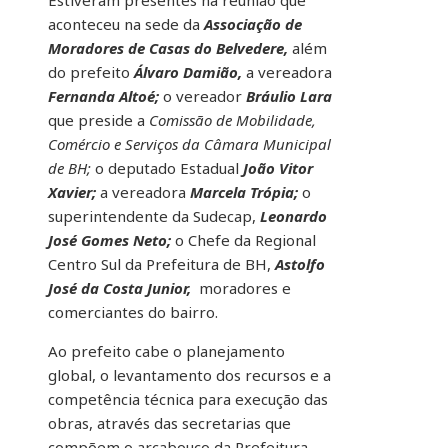
Estiveram presentes na reunião que
aconteceu na sede da
Associação de
Moradores de Casas do Belvedere,
além
do prefeito
Álvaro Damião,
a vereadora
Fernanda Altoé;
o vereador
Bráulio Lara
que preside a
Comissão de Mobilidade,
Comércio e Serviços da Câmara Municipal
de BH;
o deputado Estadual
João Vitor
Xavier;
a vereadora
Marcela Trópia;
o
superintendente da Sudecap,
Leonardo
José Gomes Neto;
o Chefe da Regional
Centro Sul da Prefeitura de BH,
Astolfo
José da Costa Junior,
moradores e
comerciantes do bairro.
Ao prefeito cabe o planejamento
global, o levantamento dos recursos e a
competência técnica para execução das
obras, através das secretarias que
compõem o arcabouço da Prefeitura,