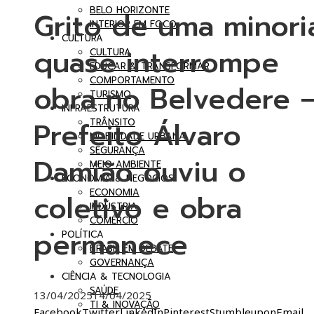
BELO HORIZONTE
Grito de uma minori
INTERIOR EM FOCO
CULTURA
quase interrompe
CULTURA
EDUCAR & TRANSFORMAR
COMPORTAMENTO
obra no Belvedere 
TURISMO
INFRAESTRUTURA
Prefeito Álvaro
TRÂNSITO
MOBILIDADE URBANA
SEGURANÇA
Damião ouviu o
MEIO AMBIENTE
ECONOMIA & NEGÓCIOS
ECONOMIA
coletivo e obra
INDÚSTRIA
COMÉRCIO
permanece
POLÍTICA
BRASIL EM DEBATE
GOVERNANÇA
CIÊNCIA & TECNOLOGIA
SAÚDE
13/04/2025
14/04/2025
TI & INOVAÇÃO
Facebook
Twitter
LinkedIn
Pinterest
Stumbleupon
Email