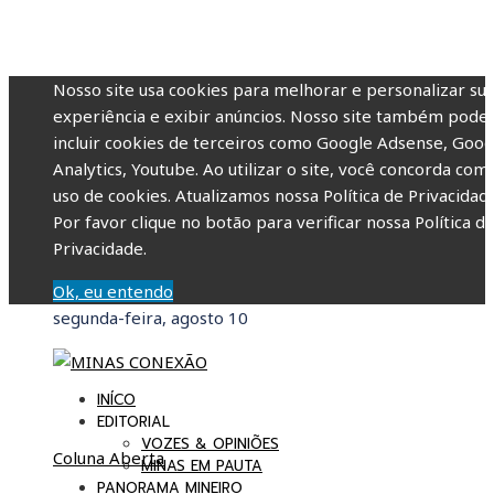
Nosso site usa cookies para melhorar e personalizar su
experiência e exibir anúncios. Nosso site também pode
incluir cookies de terceiros como Google Adsense, Goog
Analytics, Youtube. Ao utilizar o site, você concorda com
uso de cookies. Atualizamos nossa Política de Privacidade
Por favor clique no botão para verificar nossa Política d
Privacidade.
Ok, eu entendo
segunda-feira, agosto 10
INÍCO
EDITORIAL
VOZES & OPINIÕES
Coluna Aberta
MINAS EM PAUTA
PANORAMA MINEIRO