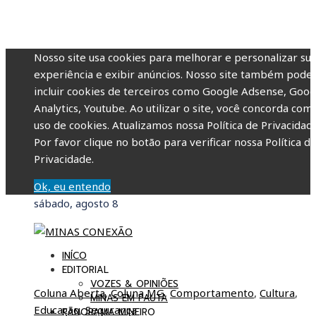
Nosso site usa cookies para melhorar e personalizar su
experiência e exibir anúncios. Nosso site também pode
incluir cookies de terceiros como Google Adsense, Goog
Analytics, Youtube. Ao utilizar o site, você concorda com
uso de cookies. Atualizamos nossa Política de Privacidade
Por favor clique no botão para verificar nossa Política d
Privacidade.
Ok, eu entendo
sábado, agosto 8
INÍCO
EDITORIAL
VOZES & OPINIÕES
Coluna Aberta
,
Coluna MG
,
Comportamento
,
Cultura
,
MINAS EM PAUTA
Educação
,
Segurança
PANORAMA MINEIRO