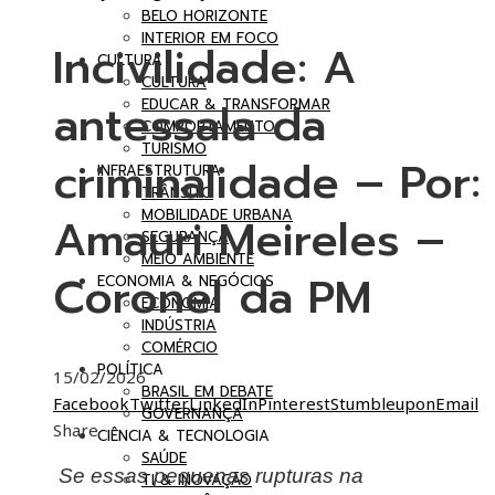
BELO HORIZONTE
INTERIOR EM FOCO
Incivilidade: A
CULTURA
CULTURA
antessala da
EDUCAR & TRANSFORMAR
COMPORTAMENTO
TURISMO
criminalidade – Por:
INFRAESTRUTURA
TRÂNSITO
MOBILIDADE URBANA
Amauri Meireles –
SEGURANÇA
MEIO AMBIENTE
Coronel da PM
ECONOMIA & NEGÓCIOS
ECONOMIA
INDÚSTRIA
COMÉRCIO
POLÍTICA
15/02/2026
BRASIL EM DEBATE
Facebook
Twitter
LinkedIn
Pinterest
Stumbleupon
Email
GOVERNANÇA
Share
CIÊNCIA & TECNOLOGIA
SAÚDE
Se essas pequenas rupturas na
TI & INOVAÇÃO