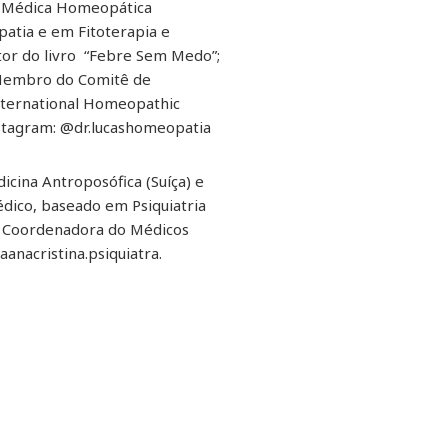
o Médica Homeopática
atia e em Fitoterapia e
tor do livro “Febre Sem Medo”;
; Membro do Comitê de
nternational Homeopathic
nstagram: @dr.lucashomeopatia
icina Antroposófica (Suíça) e
dico, baseado em Psiquiatria
É Coordenadora do Médicos
nacristina.psiquiatra.