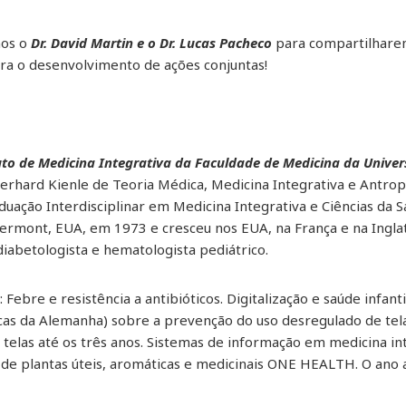
mos o
Dr. David Martin e o Dr. Lucas Pacheco
para compartilhare
ra o desenvolvimento de ações conjuntas!
uto de Medicina Integrativa da Faculdade de Medicina da Unive
erhard Kienle de Teoria Médica, Medicina Integrativa e Antro
duação Interdisciplinar em Medicina Integrativa e Ciências da 
rmont, EUA, em 1973 e cresceu nos EUA, na França e na Inglat
diabetologista e hematologista pediátrico.
 Febre e resistência a antibióticos. Digitalização e saúde infan
cas da Alemanha) sobre a prevenção do uso desregulado de telas
telas até os três anos. Sistemas de informação em medicina in
a de plantas úteis, aromáticas e medicinais ONE HEALTH. O ano