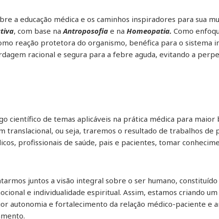
sobre a educação médica e os caminhos inspiradores para sua
tiva
, com base na
Antroposofia
e na
Homeopatia.
Como enfoque
mo reação protetora do organismo, benéfica para o sistema im
agem racional e segura para a febre aguda, evitando a perpe
 científico de temas aplicáveis na prática médica para maior 
m translacional, ou seja, traremos o resultado de trabalhos de
icos, profissionais de saúde, pais e pacientes, tomar conheci
rmos juntos a visão integral sobre o ser humano, constituído 
mocional e individualidade espiritual. Assim, estamos criando u
ior autonomia e fortalecimento da relação médico-paciente e a
amento.