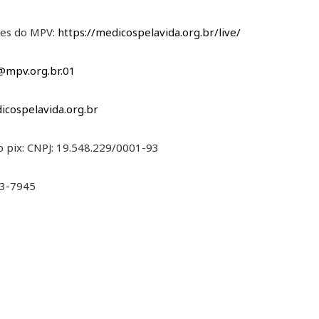
ives do MPV:
https://medicospelavida.org.br/live/
@mpv.org.br.01
dicospelavida.org.br
o pix: CNPJ: 19.548.229/0001-93
53-7945