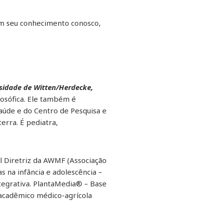
m seu conhecimento conosco,
rsidade de Witten/Herdecke,
posófica. Ele também é
Saúde e do Centro de Pesquisa e
erra. É pediatra,
til Diretriz da AWMF (Associação
 na infância e adolescência –
tegrativa. PlantaMedia® – Base
 acadêmico médico-agrícola