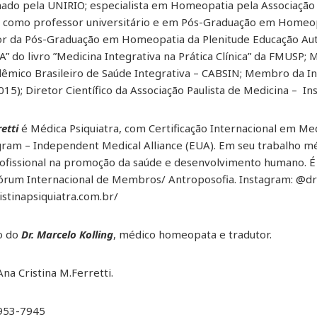
mado pela UNIRIO; especialista em Homeopatia pela Associaçã
a como professor universitário e em Pós-Graduação em Homeop
or da Pós-Graduação em Homeopatia da Plenitude Educação Au
” do livro ”Medicina Integrativa na Prática Clínica” da FMUSP
êmico Brasileiro de Saúde Integrativa – CABSIN; Membro da I
5); Diretor Científico da Associação Paulista de Medicina – I
etti
é Médica Psiquiatra, com Certificação Internacional em Med
am – Independent Medical Alliance (EUA). Em seu trabalho mé
rofissional na promoção da saúde e desenvolvimento humano. 
órum Internacional de Membros/ Antroposofia. Instagram: @draa
stinapsiquiatra.com.br/
o do
Dr. Marcelo Kolling
, médico homeopata e tradutor.
na Cristina M.Ferretti.
9953-7945