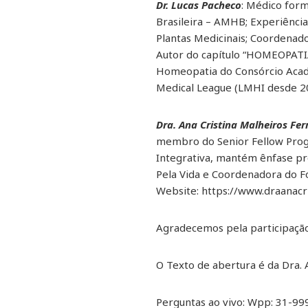
Dr. Lucas Pacheco
: Médico for
Brasileira – AMHB; Experiênci
Plantas Medicinais; Coordenad
Autor do capítulo “HOMEOPATIA
Homeopatia do Consórcio Acad
Medical League (LMHI desde 201
Dra. Ana Cristina Malheiros Ferr
membro do Senior Fellow Progr
Integrativa, mantém ênfase p
Pela Vida e Coordenadora do F
Website: https://www.draanacri
Agradecemos pela participaçã
O Texto de abertura é da Dra. A
Perguntas ao vivo: Wpp: 31-9