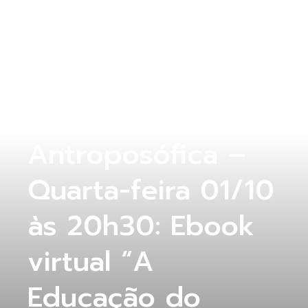
COLUNA ABERTA
,
SAÚDE
Live MPV e
Aliança
Antroposófica –
Quarta-feira 01/10
às 20h30: Ebook
virtual “A
Educação do