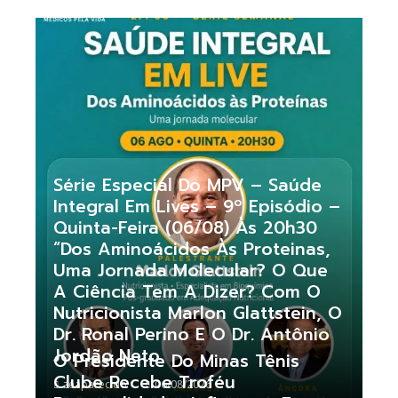
Série Especial Do MPV – Saúde
Integral Em Lives – 9º Episódio –
Quinta-Feira (06/08) Às 20h30
“Dos Aminoácidos Às Proteinas,
Uma Jornada Molecular? O Que
A Ciência Tem A Dizer? Com O
Nutricionista Marlon Glattstein, O
Dr. Ronal Perino E O Dr. Antônio
Jordão Neto
O Presidente Do Minas Tênis
Clube Recebe Troféu
zeaparecido
06/08/2026