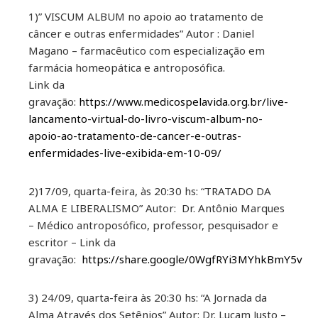
1)” VISCUM ALBUM no apoio ao tratamento de
câncer e outras enfermidades” Autor : Daniel
Magano – farmacêutico com especialização em
farmácia homeopática e antroposófica.
Link da
gravação:
https://www.medicospelavida.org.br/live-
lancamento-virtual-do-livro-viscum-album-no-
apoio-ao-tratamento-de-cancer-e-outras-
enfermidades-live-exibida-em-10-09/
2)17/09, quarta-feira, às 20:30 hs: “TRATADO DA
ALMA E LIBERALISMO” Autor: Dr. Antônio Marques
– Médico antroposófico, professor, pesquisador e
escritor – Link da
gravação:
https://share.google/0WgfRYi3MYhkBmY5v
3) 24/09, quarta-feira às 20:30 hs: “A Jornada da
Alma Através dos Setênios” Autor: Dr. Lucam Justo –