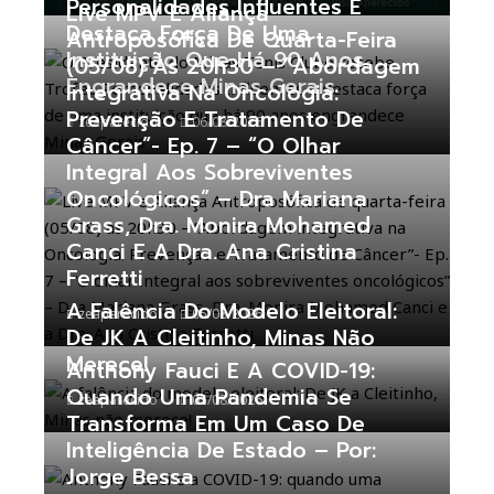
Personalidades Influentes E
Live MPV E Aliança
Destaca Força De Uma
Antroposófica De Quarta-Feira
Instituição Que Há 90 Anos
(05/08) Às 20h30 – “Abordagem
Engrandece Minas Gerais
Integrativa Na Oncologia:
Prevenção E Tratamento De
zeaparecido
06/08/2026
Câncer”- Ep. 7 – “O Olhar
Integral Aos Sobreviventes
Oncológicos” – Dra Mariana
Grass, Dra. Monira Mohamed
Canci E A Dra. Ana Cristina
Ferretti
A Falência Do Modelo Eleitoral:
zeaparecido
05/08/2026
De JK A Cleitinho, Minas Não
Merece!
Anthony Fauci E A COVID-19:
Quando Uma Pandemia Se
zeaparecido
05/08/2026
Transforma Em Um Caso De
Inteligência De Estado – Por:
Jorge Bessa