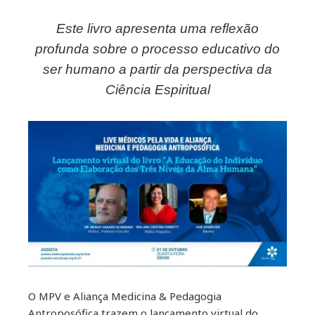
Este livro apresenta uma reflexão
ebook
profunda sobre o processo educativo do
ser humano a partir da perspectiva da
ter
Ciência Espiritual
kedIn
erest
mbleupon
il
O MPV e Aliança Medicina & Pedagogia
Antroposófica trazem o lançamento virtual do