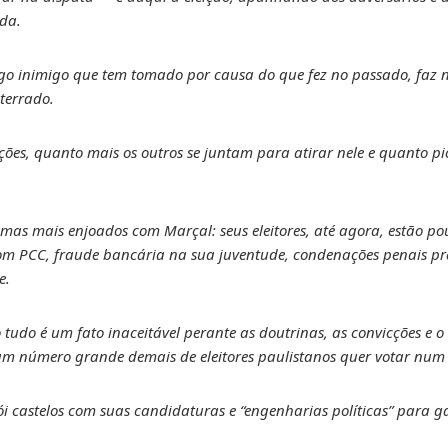
nda.
ogo inimigo que tem tomado por causa do que fez no passado, faz n
nterrado.
ões, quanto mais os outros se juntam para atirar nele e quanto pio
emas mais enjoados com Marçal: seus eleitores, até agora, estão p
com PCC, fraude bancária na sua juventude, condenações penais pre
e.
udo é um fato inaceitável perante as doutrinas, as convicções e o
 um número grande demais de eleitores paulistanos quer votar nu
i castelos com suas candidaturas e “engenharias políticas” para g