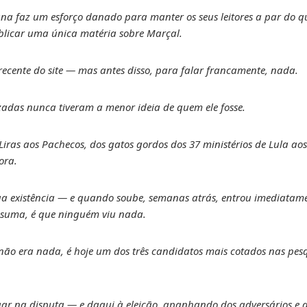
na faz um esforço danado para manter os seus leitores a par do qu
blicar uma única matéria sobre Marçal.
recente do site — mas antes disso, para falar francamente, nada.
lizadas nunca tiveram a menor ideia de quem ele fosse.
Liras aos Pachecos, dos gatos gordos dos 37 ministérios de Lula aos
ora.
a existência — e quando soube, semanas atrás, entrou imediatame
m suma, é que ninguém viu nada.
 não era nada, é hoje um dos três candidatos mais cotados nas pes
ugar na disputa — e daqui à eleição, apanhando dos adversários e 