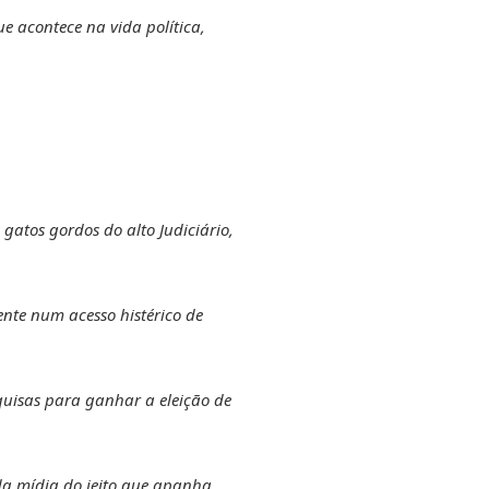
e acontece na vida política,
 gatos gordos do alto Judiciário,
nte num acesso histérico de
quisas para ganhar a eleição de
da mídia do jeito que apanha,