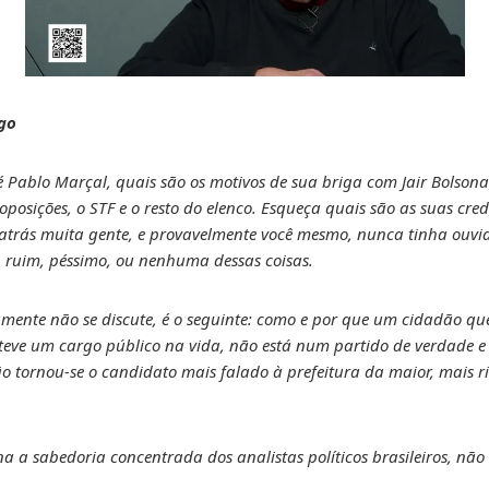
ago
Pablo Marçal, quais são os motivos de sua briga com Jair Bolsonar
oposições, o STF e o resto do elenco. Esqueça quais são as suas cre
rás muita gente, e provavelmente você mesmo, nunca tinha ouvido
o, ruim, péssimo, ou nenhuma dessas coisas.
camente não se discute, é o seguinte: como e por que um cidadão que
 teve um cargo público na vida, não está num partido de verdade
ão tornou-se o candidato mais falado à prefeitura da maior, mais 
 a sabedoria concentrada dos analistas políticos brasileiros, não de