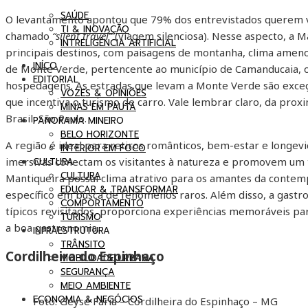
SAÚDE
O levantamento apontou que 79% dos entrevistados querem v
TI & INOVAÇÃO
chamado
“silent travel”
(viagem silenciosa). Nesse aspecto, a 
INTRELIGÊNCIA ARTIFICIAL
principais destinos, com paisagens de montanha, clima amen
INÍCO
de Monte Verde, pertencente ao município de Camanducaia, 
EDITORIAL
hospedagens. As estradas que levam a Monte Verde são exce
VOZES & OPINIÕES
que incentiva o turismo de carro. Vale lembrar claro, da pr
MINAS EM PAUTA
Brasil, São Paulo.
PANORAMA MINEIRO
BELO HORIZONTE
A região é ideal para retiros românticos, bem-estar e longevi
INTERIOR EM FOCO
imersivas conectam os visitantes à natureza e promovem um t
CULTURA
CULTURA
Mantiqueira possui clima atrativo para os amantes da contem
EDUCAR & TRANSFORMAR
específico em busca de fenômenos raros. Além disso, a gastro
COMPORTAMENTO
típicos revisitados, proporciona experiências memoráveis pa
TURISMO
a boa gastronomia.
INFRAESTRUTURA
TRÂNSITO
Cordilheira do Espinhaço
MOBILIDADE URBANA
SEGURANÇA
MEIO AMBIENTE
ECONOMIA & NEGÓCIOS
Foto: Geyse Faria – Cordilheira do Espinhaço – MG