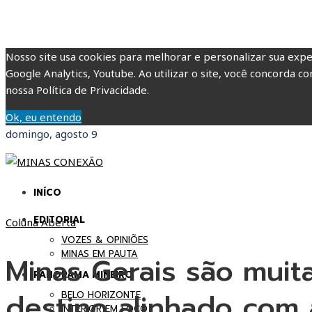
Nosso site usa cookies para melhorar e personalizar sua expe
Google Analytics, Youtube. Ao utilizar o site, você concorda co
nossa Política de Privacidade.
Ok, eu entendo
domingo, agosto 9
INÍCO
EDITORIAL
Coluna Aberta
VOZES & OPINIÕES
MINAS EM PAUTA
Minas Gerais são muit
PANORAMA MINEIRO
destino alinhado com 
BELO HORIZONTE
INTERIOR EM FOCO