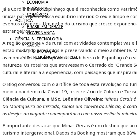
ECONOMIA
INDÚSTRIA
Já a Cordilheira do Espinhaço que é reconhecida como Patrim
COMÉRCIO
únicas para quem busca equilíbrio interior. O céu e limpo e co
POLÍTICA
eventos cósmicos. Um nicho do turismo que cresce exponencia
BRASIL EM DEBATE
estrangeiros.
GOVERNANÇA
CIÊNCIA & TECNOLOGIA
A região combina vida rural com atividades contemplativas e 
SAÚDE
estão mudando os hábitos e preservando o meio ambiente. 
TI & INOVAÇÃO
INTRELIGÊNCIA ARTIFICIAL
as montanhas que compõem a Cordilheira do Espinhaço é o si
natureza. Os roteiros que atravessam o Cerrado do “Grande 
cultural e literária à experiência, com paisagens que inspira
O Blog conversou com o artífice de toda esta revolução no 
meio a pandemia da Covid-19, o secretário de Cultura e Turis
Ciência da Cultura, e MSc. Leônidas Oliveira:
“Minas Gerais é
Da Mantiqueira ao Cerrado, somos um convite ao silêncio, à con
os desejos do viajante contemporâneo com nossa essência mineira
É importante destacar que Minas Gerais é um destino que acol
turismo intergeracional. Dados da Booking mostram que 88