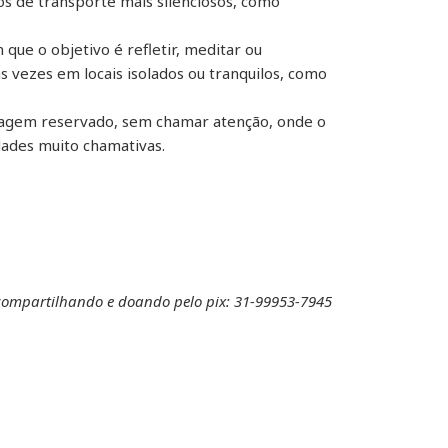
s de transporte mais silenciosos, como
ue o objetivo é refletir, meditar ou
 vezes em locais isolados ou tranquilos, como
viagem reservado, sem chamar atenção, onde o
dades muito chamativas.
 compartilhando e doando pelo pix: 31-99953-7945