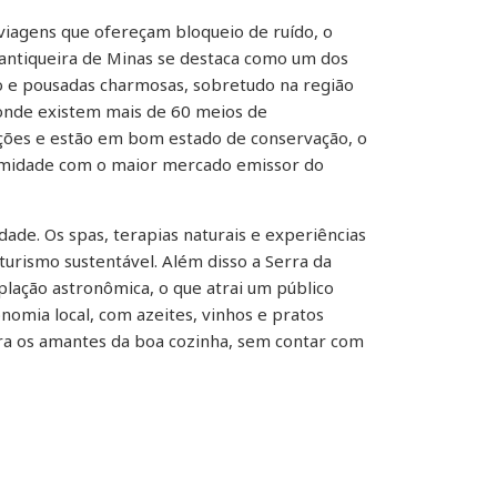
iagens que ofereçam bloqueio de ruído, o
Mantiqueira de Minas se destaca como um dos
o e pousadas charmosas, sobretudo na região
onde existem mais de 60 meios de
ções e estão em bom estado de conservação, o
oximidade com o maior mercado emissor do
dade. Os spas, terapias naturais e experiências
urismo sustentável. Além disso a Serra da
plação astronômica, o que atrai um público
nomia local, com azeites, vinhos e pratos
ra os amantes da boa cozinha, sem contar com