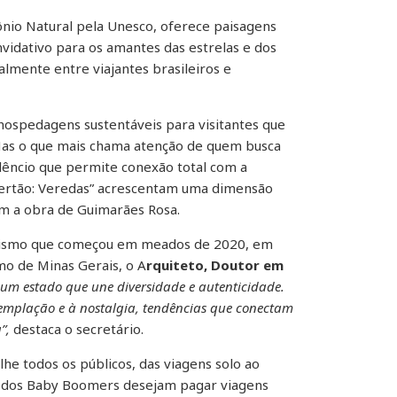
ônio Natural pela Unesco, oferece paisagens
nvidativo para os amantes das estrelas e dos
lmente entre viajantes brasileiros e
hospedagens sustentáveis para visitantes que
Mas o que mais chama atenção de quem busca
lêncio que permite conexão total com a
Sertão: Veredas” acrescentam uma dimensão
ram a obra de Guimarães Rosa.
turismo que começou em meados de 2020, em
mo de Minas Gerais, o A
rquiteto, Doutor em
 um estado que une diversidade e autenticidade.
templação e à nostalgia, tendências que conectam
”,
destaca o secretário.
he todos os públicos, das viagens solo ao
% dos Baby Boomers desejam pagar viagens