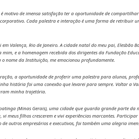
é motivo de imensa satisfação ter a oportunidade de compartilhar
rporativo. Cada palestra e interação é uma forma de retribuir u
i em Valença, Rio de Janeiro. A cidade natal do meu pai, Elesbão 
ara mim, e a homenagem recebida dos dirigentes da Fundação Educ
 o nome da Instituição, me emocionou profundamente.
ação, a oportunidade de proferir uma palestra para alunos, profe
inha história foi uma conexão que levarei para sempre. Voltar a V
ram minha trajetória.
 Ipatinga (Minas Gerais), uma cidade que guarda grande parte da m
, vi meus filhos crescerem e vivi experiências marcantes. Participa
o de outros empresários e executivos, foi também uma alegria imen