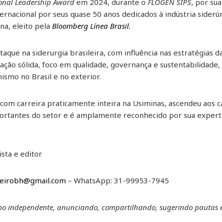
onal Leadership Award
em 2024, durante o
FLOGEN SIPS
, por sua
nacional por seus quase 50 anos dedicados à indústria siderúr
na, eleito pela
Bloomberg Línea Brasil.
aque na siderurgia brasileira, com influência nas estratégias 
ação sólida, foco em qualidade, governança e sustentabilidade, e
smo no Brasil e no exterior.
om carreira praticamente inteira na Usiminas, ascendeu aos 
portantes do setor e é amplamente reconhecido por sua experti
ista e editor
beirobh@gmail.com
– WhatsApp: 31-99953-7945
smo independente, anunciando, compartilhando, sugerindo pautas 