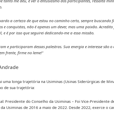
ue tanto me deu, e ver o entusiasmo dos participantes, ressalta m
o.
ardo a certeza de que estou no caminho certo, sempre buscando fa
ios e conquistas, não é apenas um dever, mas uma paixão. Acredit
l, e é por isso que seguirei dedicando-me a essa missão.
am e participaram dessas palestras. Sua energia e interesse são o
m frente, firme no leme!”
 Andrade
i uma longa trajetória na Usiminas (Usinas Siderúrgicas de Min
o de sua trajetória:
tual: Presidente do Conselho da Usiminas – Foi Vice‑Presidente 
O da Usiminas de 2016 a maio de 2022. Desde 2022, exerce o c