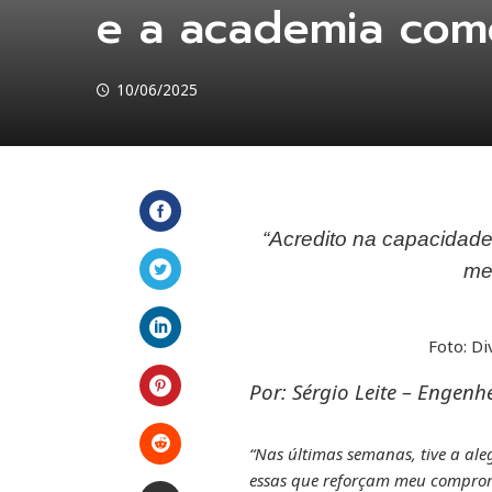
e a academia como
10/06/2025
“Acredito na capacidade
Facebook
me
Twitter
Foto: Di
LinkedIn
Por: Sérgio Leite – Engen
Pinterest
“Nas últimas semanas, tive a al
Stumbleupon
essas que reforçam meu compromi