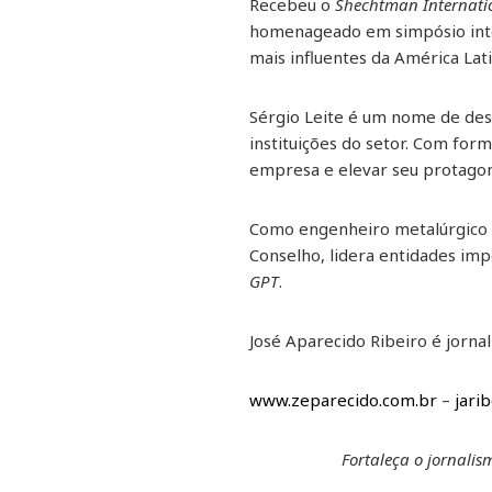
Recebeu o
Shechtman Internati
homenageado em simpósio inter
mais influentes da América Lati
Sérgio Leite é um nome de dest
instituições do setor. Com form
empresa e elevar seu protagoni
Como engenheiro metalúrgico c
Conselho, lidera entidades im
GPT
.
José Aparecido Ribeiro é jornal
www.zeparecido.com.br
–
jari
Fortaleça o jornali