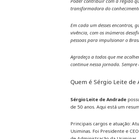
Poder contribuir com a região q
transformadora do conheciment
Em cada um desses encontros, gu
vivência, com os inúmeros desaf
pessoas para impulsionar o Brasi
Agradeço a todos que me acolher
continue nessa jornada. Sempre e
Quem é Sérgio Leite de
Sérgio Leite de Andrade
possu
de 50 anos. Aqui está um resum
Principais cargos e atuação: A
Usiminas. Foi Presidente e CE
de Administração da Usiminas.