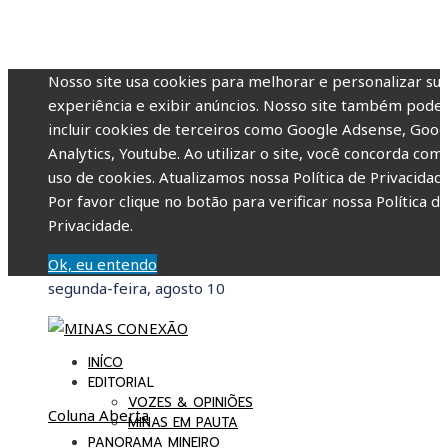
Nosso site usa cookies para melhorar e personalizar su
experiência e exibir anúncios. Nosso site também pode
incluir cookies de terceiros como Google Adsense, Goog
Analytics, Youtube. Ao utilizar o site, você concorda com
uso de cookies. Atualizamos nossa Política de Privacidade
Por favor clique no botão para verificar nossa Política d
Privacidade.
Ok, eu entendo
segunda-feira, agosto 10
INÍCO
EDITORIAL
VOZES & OPINIÕES
Coluna Aberta
MINAS EM PAUTA
PANORAMA MINEIRO