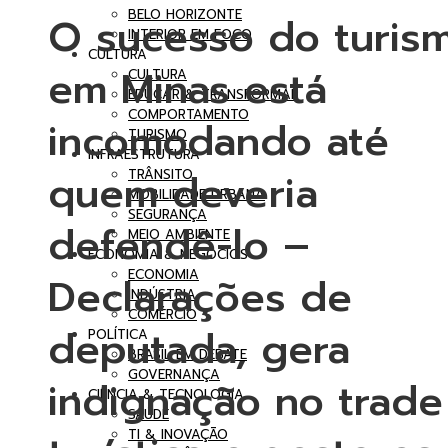
BELO HORIZONTE
O sucesso do turis
INTERIOR EM FOCO
CULTURA
em Minas está
CULTURA
EDUCAR & TRANSFORMAR
COMPORTAMENTO
incomodando até
TURISMO
INFRAESTRUTURA
quem deveria
TRÂNSITO
MOBILIDADE URBANA
SEGURANÇA
defendê-lo –
MEIO AMBIENTE
ECONOMIA & NEGÓCIOS
ECONOMIA
Declarações de
INDÚSTRIA
COMÉRCIO
deputada, gera
POLÍTICA
BRASIL EM DEBATE
GOVERNANÇA
indignação no trade
CIÊNCIA & TECNOLOGIA
SAÚDE
TI & INOVAÇÃO