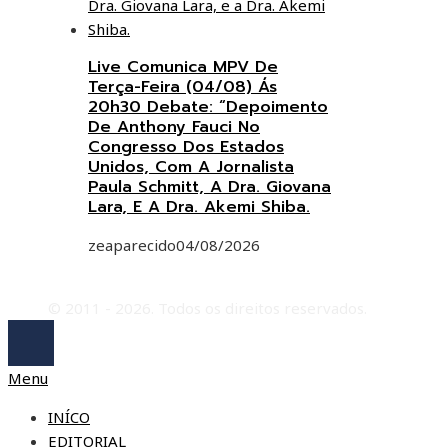
Live Comunica MPV De
Terça-Feira (04/08) Ás
20h30 Debate: “Depoimento
De Anthony Fauci No
Congresso Dos Estados
Unidos, Com A Jornalista
Paula Schmitt, A Dra. Giovana
Lara, E A Dra. Akemi Shiba.
zeaparecido
04/08/2026
© 2011 - 2026. Todos os direitos reservados.
Menu
INÍCO
EDITORIAL