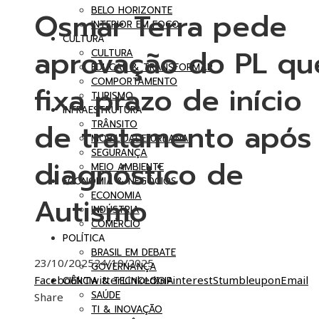
BELO HORIZONTE
Osmar Terra pede
INTERIOR EM FOCO
CULTURA
aprovação do PL qu
CULTURA
EDUCAR & TRANSFORMAR
COMPORTAMENTO
fixa prazo de início
TURISMO
INFRAESTRUTURA
de tratamento após
TRÂNSITO
MOBILIDADE URBANA
SEGURANÇA
diagnóstico de
MEIO AMBIENTE
ECONOMIA & NEGÓCIOS
ECONOMIA
Autismo
INDÚSTRIA
COMÉRCIO
POLÍTICA
BRASIL EM DEBATE
23/10/2025
24/10/2025
GOVERNANÇA
Facebook
Twitter
LinkedIn
Pinterest
Stumbleupon
Email
CIÊNCIA & TECNOLOGIA
SAÚDE
Share
TI & INOVAÇÃO