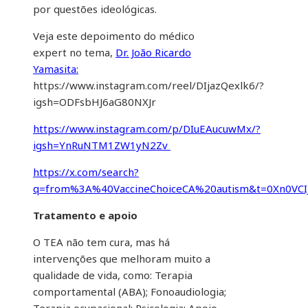
por questões ideológicas.
Veja este depoimento do médico
expert no tema,
Dr. João Ricardo
Yamasita:
https://www.instagram.com/reel/DIjazQexlk6/?
igsh=ODFsbHJ6aG80NXJr
https://www.instagram.com/p/DIuEAucuwMx/?
igsh=YnRuNTM1ZW1yN2Zv
https://x.com/search?
q=from%3A%40VaccineChoiceCA%20autism&t=0Xn0VC
Tratamento e apoio
O TEA não tem cura, mas há
intervenções que melhoram muito a
qualidade de vida, como: Terapia
comportamental (ABA); Fonoaudiologia;