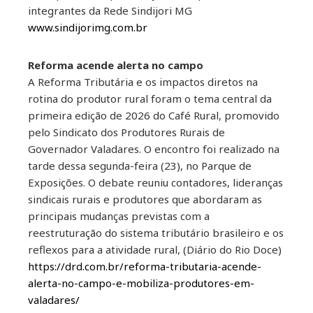
integrantes da Rede Sindijori MG
kedIn
www.sindijorimg.com.br
erest
Reforma acende alerta no campo
A Reforma Tributária e os impactos diretos na
mbleupon
rotina do produtor rural foram o tema central da
primeira edição de 2026 do Café Rural, promovido
il
pelo Sindicato dos Produtores Rurais de
Governador Valadares. O encontro foi realizado na
tarde dessa segunda-feira (23), no Parque de
Exposições. O debate reuniu contadores, lideranças
sindicais rurais e produtores que abordaram as
principais mudanças previstas com a
reestruturação do sistema tributário brasileiro e os
reflexos para a atividade rural, (Diário do Rio Doce)
https://drd.com.br/reforma-tributaria-acende-
alerta-no-campo-e-mobiliza-produtores-em-
valadares/