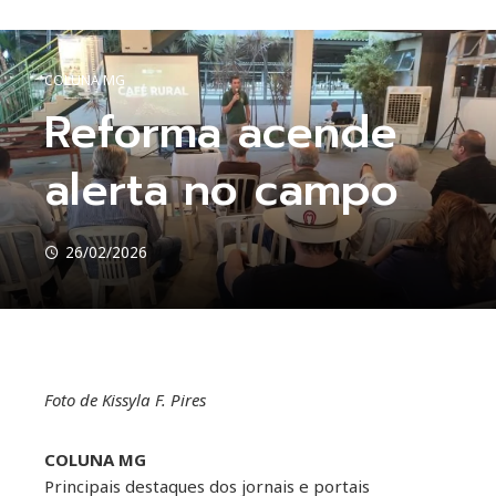
COLUNA MG
Reforma acende
alerta no campo
26/02/2026
Foto de Kissyla F. Pires
ebook
COLUNA MG
ter
Principais destaques dos jornais e portais