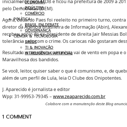
inicialmente pelo MDB e ficou na prefeitura de 2009 a 2017
ECONOMIA
INDÚSTRIA
pelo Democratas (DEM).
COMÉRCIO
POLÍTICA
Agora, Eduardo Paes foi reeleito no primeiro turno, contra 
BRASIL EM DEBATE
diretor da Agência Brasileira de Informação (Abin), Alexan
GOVERNANÇA
recebeu apoio do ex-presidente de direita Jair Messias Bo
CIÊNCIA & TECNOLOGIA
tolerância zero com o crime. Os cariocas não gostaram des
SAÚDE
TI & INOVAÇÃO
Resultado: o consórcio comunista vai de vento em popa e o
INTRELIGÊNCIA ARTIFICIAL
Maravilhosa dos bandidos.
Se você, leitor, quiser saber o que é comunismo, e, de quebr
além de um perfil de Lula, leia O Clube dos Onipotentes.
J. Aparecido é jornalista e editor
Wpp: 31-99953-79345 –
www.zeaparecido.com.br
Colabore com a manutenção deste Blog anuncia
1 COMMENT