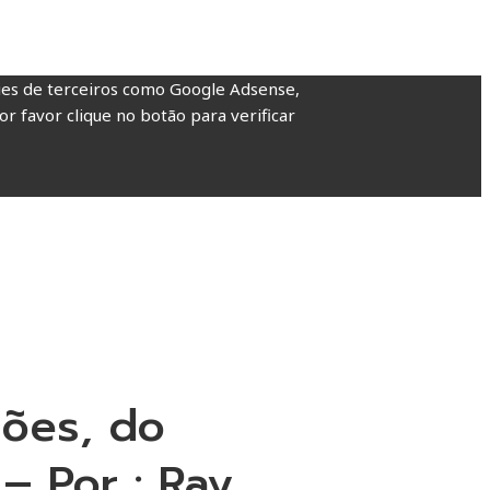
kies de terceiros como Google Adsense,
or favor clique no botão para verificar
ções, do
– Por : Ray