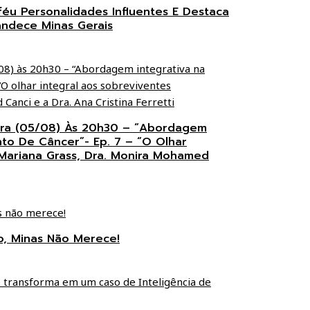
éu Personalidades Influentes E Destaca
andece Minas Gerais
eira (05/08) Às 20h30 – “Abordagem
nto De Câncer”- Ep. 7 – “O Olhar
 Mariana Grass, Dra. Monira Mohamed
ho, Minas Não Merece!