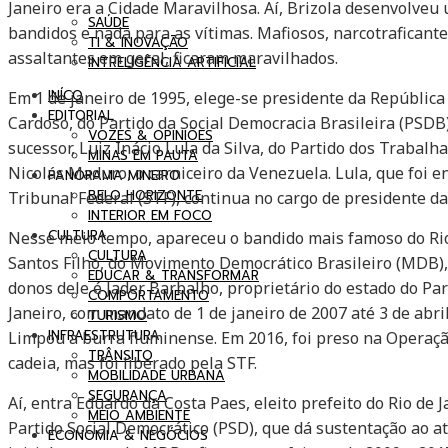
Janeiro era a Cidade Maravilhosa. Aí, Brizola desenvolveu
SAÚDE
bandidos e nada para as vítimas. Mafiosos, narcotraficante
TI & INOVAÇÃO
assaltantes em geral, ficaram maravilhados.
INTRELIGÊNCIA ARTIFICIAL
INÍCO
Em 1 de janeiro de 1995, elege-se presidente da Repúblic
EDITORIAL
Cardoso, do Partido da Social Democracia Brasileira (PSDB)
VOZES & OPINIÕES
sucessor, Luiz Inácio Lula da Silva, do Partido dos Trabalh
MINAS EM PAUTA
Nicolás Maduro, o carniceiro da Venezuela. Lula, que foi 
PANORAMA MINEIRO
BELO HORIZONTE
Tribunal Federal (STF), continua no cargo de presidente da
INTERIOR EM FOCO
CULTURA
Nesse meio tempo, apareceu o bandido mais famoso do Rio 
CULTURA
Santos Filho, do Movimento Democrático Brasileiro (MDB),
EDUCAR & TRANSFORMAR
donos dele é Jader Barbalho, proprietário do estado do Pa
COMPORTAMENTO
Janeiro, com mandato de 1 de janeiro de 2007 até 3 de abri
TURISMO
INFRAESTRUTURA
Limpou a burra fluminense. Em 2016, foi preso na Operaçã
TRÂNSITO
cadeia, mas foi liberado pela STF.
MOBILIDADE URBANA
SEGURANÇA
Aí, entra Eduardo da Costa Paes, eleito prefeito do Rio de
MEIO AMBIENTE
Partido Social Democrático (PSD), que dá sustentação ao a
ECONOMIA & NEGÓCIOS