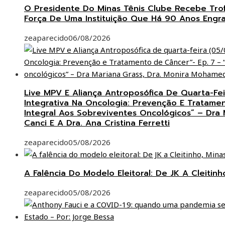
O Presidente Do Minas Tênis Clube Recebe Trof
Força De Uma Instituição Que Há 90 Anos Engr
zeaparecido
06/08/2026
Live MPV E Aliança Antroposófica De Quarta-F
Integrativa Na Oncologia: Prevenção E Tratame
Integral Aos Sobreviventes Oncológicos” – Dra
Canci E A Dra. Ana Cristina Ferretti
zeaparecido
05/08/2026
A Falência Do Modelo Eleitoral: De JK A Cleitin
zeaparecido
05/08/2026