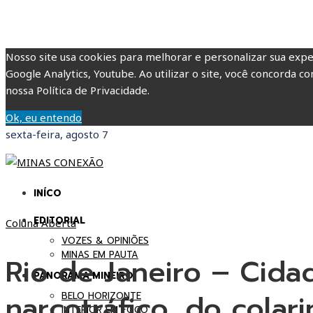
Nosso site usa cookies para melhorar e personalizar sua expe
Google Analytics, Youtube. Ao utilizar o site, você concorda co
nossa Política de Privacidade.
Ok, eu entendo
sexta-feira, agosto 7
INÍCO
EDITORIAL
Coluna Aberta
VOZES & OPINIÕES
MINAS EM PAUTA
Rio de Janeiro – Cida
PANORAMA MINEIRO
narcotráfico, do colar
BELO HORIZONTE
INTERIOR EM FOCO