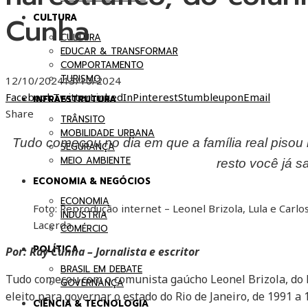
Cunha
CULTURA
CULTURA
EDUCAR & TRANSFORMAR
COMPORTAMENTO
TURISMO
12/10/2024
13/10/2024
Facebook
Twitter
LinkedIn
Pinterest
Stumbleupon
Email
INFRAESTRUTURA
Share
TRÂNSITO
MOBILIDADE URBANA
Tudo começou no dia em que a família real pisou n
SEGURANÇA
MEIO AMBIENTE
resto você já s
ECONOMIA & NEGÓCIOS
ECONOMIA
Foto: Reprodução internet – Leonel Brizola, Lula e Carlo
INDÚSTRIA
Lacerda
COMÉRCIO
POLÍTICA
Por: Ray Cunha – Jornalista e escritor
BRASIL EM DEBATE
Tudo começou com o comunista gaúcho Leonel Brizola, do 
GOVERNANÇA
eleito para governar o estado do Rio de Janeiro, de 1991 a 1
CIÊNCIA & TECNOLOGIA