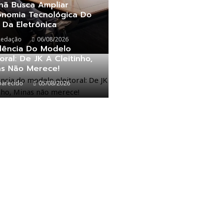
nã Busca Ampliar
onomia Tecnológica Do
 Da Eletrônica
Redação
06/08/2026
alência Do Modelo
toral: De JK A Cleitinho,
as Não Merece!
parecido
05/08/2026