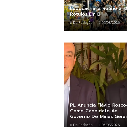
Expocachaça Reúne 2 M
Rótulos Em BH
Da Redação
06/08/2026
PL Anuncia Flávio Rosco
Como Candidato Ao
Governo De Minas Gera
Da Redação
05/08/2026