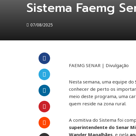
Sistema Faemg Sen
07/08/2025
FAEMG SENAR | Divulgação
Facebook
Nesta semana, uma equipe do
Twitter
conhecer de perto os important
meio deste programa, uma carr
LinkedIn
quem reside na zona rural.
Pinterest
A comitiva do Sistema foi com
superintendente do Senar M
Stumbleupon
Wander Magalhães
, e pela
an