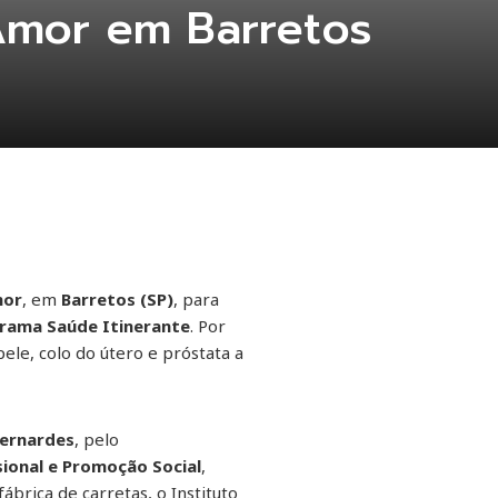
 Amor em Barretos
mor
, em
Barretos (SP)
, para
rama Saúde Itinerante
. Por
le, colo do útero e próstata a
Bernardes
, pelo
ional e Promoção Social
,
ábrica de carretas, o Instituto