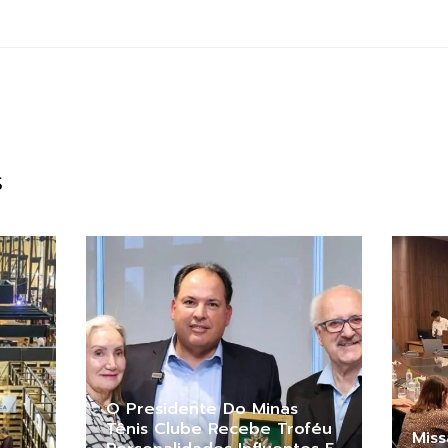
S
O Presidente Do Minas
Tênis Clube Recebe Troféu
Mis