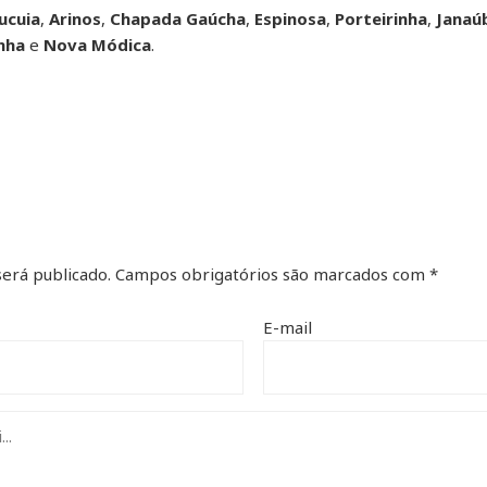
ucuia
,
Arinos
,
Chapada Gaúcha
,
Espinosa
,
Porteirinha
,
Janaú
nha
e
Nova Módica
.
erá publicado.
Campos obrigatórios são marcados com
*
E-mail