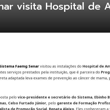
ar visita Hospital de
Sistema Faemg Senar
visitou as instalações do
Hospital de A
es serviços prestados pela instituição, que é parceira do
Prog
eta adaptada leva exames de prevenção ao câncer de mama, pe
posta pelo
vice-presidente e secretário do Sistema
,
Ebinho 
inas
,
Celso Furtado Júnior
, pelo
gerente de Formação Profiss
alista de Promoção Social
,
Renata Aleixo
. Eles conheceram a f