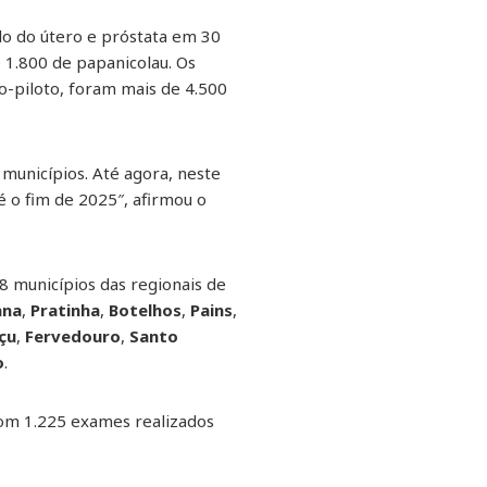
lo do útero e próstata em 30
 1.800 de papanicolau. Os
o-piloto, foram mais de 4.500
municípios. Até agora, neste
 o fim de 2025″, afirmou o
 municípios das regionais de
ana
,
Pratinha
,
Botelhos
,
Pains
,
çu
,
Fervedouro
,
Santo
o
.
com 1.225 exames realizados