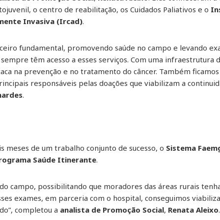
ojuvenil, o centro de reabilitação, os Cuidados Paliativos e o
In
mente Invasiva (Ircad)
.
ceiro fundamental, promovendo saúde no campo e levando ex
 sempre têm acesso a esses serviços. Com uma infraestrutura
taca na prevenção e no tratamento do câncer. Também ficamos 
incipais responsáveis pelas doações que viabilizam a continui
nardes
.
is meses de um trabalho conjunto de sucesso, o
Sistema Faem
rograma Saúde Itinerante
.
do campo, possibilitando que moradores das áreas rurais ten
sses exames, em parceria com o hospital, conseguimos viabiliz
ado”, completou a
analista de Promoção Social
,
Renata Aleixo