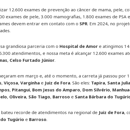
alizar 12.600 exames de prevenção ao câncer de mama, pele, co
000 exames de pele, 3.000 mamografias, 1.800 exames de PSA e
exames devem entrar em contato com o
SPR
. Em 2024, no projet
ades.
ssa grandiosa parceria com o
Hospital de Amor
e atingimos 14 
6.300 atendimentos, e nossa meta é alcançar 12.600 exames até
inas
,
Celso Furtado Júnior
.
çaram em março e, até o momento, a carreta já passou por 18
s
,
Viçosa
,
Varginha
e
Juiz de Fora
. São eles:
Tapira
,
Santa Juli
mpos
,
Pitangui
,
Bom Jesus do Amparo
,
Dom Silvério
,
Manhua
elo
,
Oliveira
,
São Tiago
,
Barroso
e
Santa Bárbara do Tugúri
bateu recorde de atendimentos na regional de
Juiz de Fora
, 
 do Tugúrio
e
Barroso
.