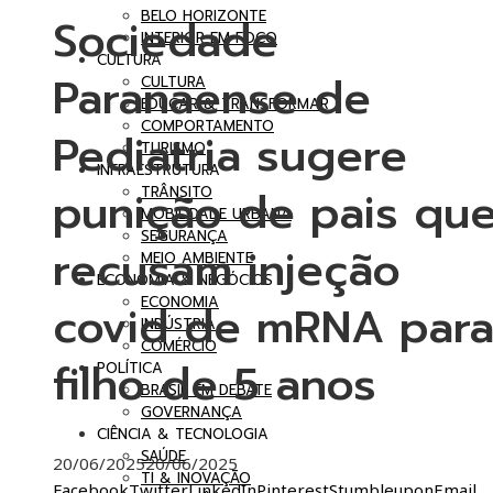
BELO HORIZONTE
Sociedade
INTERIOR EM FOCO
CULTURA
Paranaense de
CULTURA
EDUCAR & TRANSFORMAR
COMPORTAMENTO
Pediatria sugere
TURISMO
INFRAESTRUTURA
punição de pais qu
TRÂNSITO
MOBILIDADE URBANA
SEGURANÇA
recusam injeção
MEIO AMBIENTE
ECONOMIA & NEGÓCIOS
ECONOMIA
covid de mRNA par
INDÚSTRIA
COMÉRCIO
filho de 5 anos
POLÍTICA
BRASIL EM DEBATE
GOVERNANÇA
CIÊNCIA & TECNOLOGIA
SAÚDE
20/06/2025
20/06/2025
TI & INOVAÇÃO
Facebook
Twitter
LinkedIn
Pinterest
Stumbleupon
Email