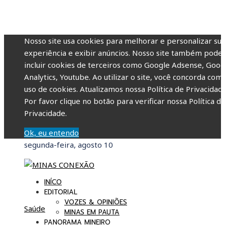
Nosso site usa cookies para melhorar e personalizar su
experiência e exibir anúncios. Nosso site também pode
incluir cookies de terceiros como Google Adsense, Goog
Analytics, Youtube. Ao utilizar o site, você concorda com
uso de cookies. Atualizamos nossa Política de Privacidade
Por favor clique no botão para verificar nossa Política d
Privacidade.
Ok, eu entendo
segunda-feira, agosto 10
INÍCO
EDITORIAL
VOZES & OPINIÕES
Saúde
MINAS EM PAUTA
PANORAMA MINEIRO