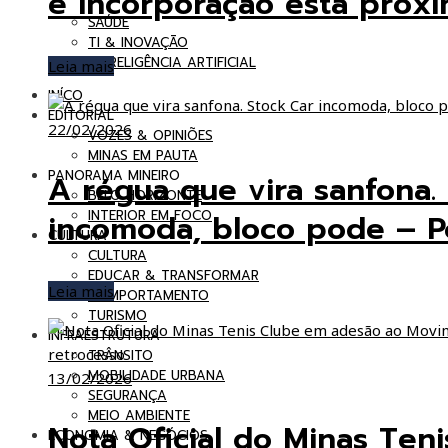
e incorporação está próx
SAÚDE
TI & INOVAÇÃO
INTRELIGÊNCIA ARTIFICIAL
Leia mais
INÍCO
EDITORIAL
22/02/2026
VOZES & OPINIÕES
MINAS EM PAUTA
PANORAMA MINEIRO
A régua que vira sanfona.
BELO HORIZONTE
incomoda, bloco pode – Po
INTERIOR EM FOCO
CULTURA
CULTURA
EDUCAR & TRANSFORMAR
Leia mais
COMPORTAMENTO
TURISMO
INFRAESTRUTURA
TRÂNSITO
MOBILIDADE URBANA
13/02/2026
SEGURANÇA
MEIO AMBIENTE
Nota Oficial do Minas Ten
ECONOMIA & NEGÓCIOS