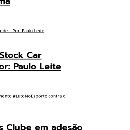
ima
 Stock Car
r: Paulo Leite
is Clube em adesão