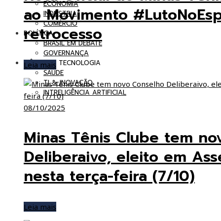
ECONOMIA
ao Movimento #LutoNoEsp
INDÚSTRIA
COMÉRCIO
retrocesso
POLÍTICA
BRASIL EM DEBATE
GOVERNANÇA
CIÊNCIA & TECNOLOGIA
Leia mais
SAÚDE
TI & INOVAÇÃO
INTRELIGÊNCIA ARTIFICIAL
08/10/2025
Minas Tênis Clube tem no
Deliberaivo, eleito em Ass
nesta terça-feira (7/10)
Leia mais