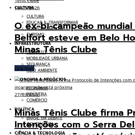
16/05/2026
CULTURA
CULTURA
O ex-bi-campeão mundial
EDUCAR & TRANSFORMAR
COMPORTAMENTO
Belfort esteve em Belo Hor
TURISMO
INFRAESTRUTURA
Minas Tênis Clube
TRÂNSITO
MOBILIDADE URBANA
SEGURANÇA
Leia mais
MEIO AMBIENTE
ECONOMIA & NEGÓCIOS
ECONOMIA
27/03/2026
INDÚSTRIA
COMÉRCIO
Minas Tênis Clube firma P
POLÍTICA
BRASIL EM DEBATE
Intenções com o Serra De
GOVERNANÇA
CIÊNCIA & TECNOLOGIA