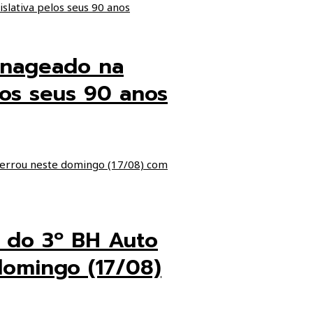
enageado na
los seus 90 anos
o do 3º BH Auto
domingo (17/08)