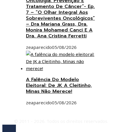
Oncologia: Prevenção E
Tratamento De Câncer”- Ep.
7 – “O Olhar Integral Aos
Sobreviventes Oncológicos”
– Dra Mariana Grass, Dra.
Monira Mohamed Canci E A
Dra. Ana Cristina Ferretti
zeaparecido
05/08/2026
A Falência Do Modelo
Eleitoral: De JK A Cleitinho,
Minas Não Merece!
zeaparecido
05/08/2026
© 2011 - 2026. Todos os direitos reservados.