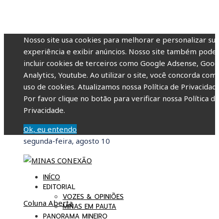
Nosso site usa cookies para melhorar e personalizar su
experiência e exibir anúncios. Nosso site também pode
incluir cookies de terceiros como Google Adsense, Goog
Analytics, Youtube. Ao utilizar o site, você concorda com
uso de cookies. Atualizamos nossa Política de Privacidade
Por favor clique no botão para verificar nossa Política d
Privacidade.
Ok, eu entendo
segunda-feira, agosto 10
INÍCO
EDITORIAL
VOZES & OPINIÕES
Coluna Aberta
MINAS EM PAUTA
PANORAMA MINEIRO