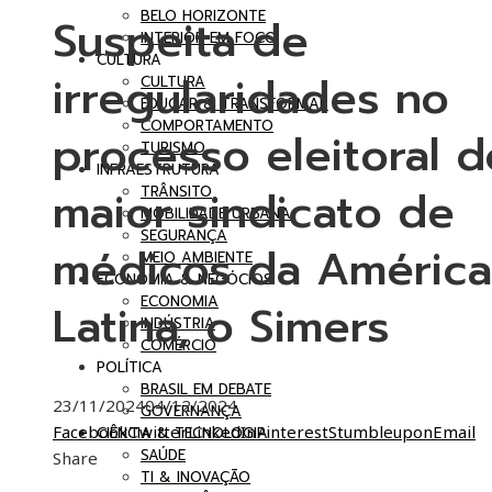
BELO HORIZONTE
Suspeita de
INTERIOR EM FOCO
CULTURA
irregularidades no
CULTURA
EDUCAR & TRANSFORMAR
COMPORTAMENTO
processo eleitoral d
TURISMO
INFRAESTRUTURA
maior sindicato de
TRÂNSITO
MOBILIDADE URBANA
SEGURANÇA
médicos da América
MEIO AMBIENTE
ECONOMIA & NEGÓCIOS
ECONOMIA
Latina, o Simers
INDÚSTRIA
COMÉRCIO
POLÍTICA
BRASIL EM DEBATE
23/11/2024
04/12/2024
GOVERNANÇA
Facebook
Twitter
LinkedIn
Pinterest
Stumbleupon
Email
CIÊNCIA & TECNOLOGIA
SAÚDE
Share
TI & INOVAÇÃO