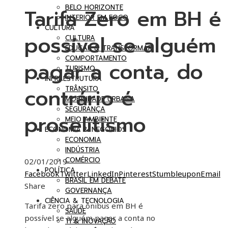
BELO HORIZONTE
Tarifa Zero em BH é
INTERIOR EM FOCO
CULTURA
possível se alguém
CULTURA
EDUCAR & TRANSFORMAR
COMPORTAMENTO
pagar a conta, do
TURISMO
INFRAESTRUTURA
contrário é
TRÂNSITO
MOBILIDADE URBANA
SEGURANÇA
proselitismo
MEIO AMBIENTE
ECONOMIA & NEGÓCIOS
ECONOMIA
INDÚSTRIA
COMÉRCIO
02/01/2019
POLÍTICA
Facebook
Twitter
LinkedIn
Pinterest
Stumbleupon
Email
BRASIL EM DEBATE
Share
GOVERNANÇA
CIÊNCIA & TECNOLOGIA
Tarifa zero para ônibus em BH é
SAÚDE
possível se alguém pagar a conta no
TI & INOVAÇÃO