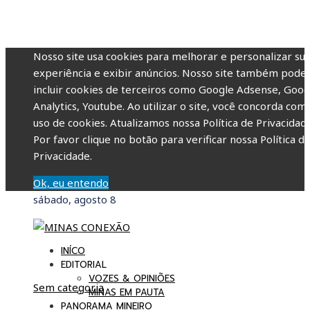
Nosso site usa cookies para melhorar e personalizar su
experiência e exibir anúncios. Nosso site também pode
incluir cookies de terceiros como Google Adsense, Goog
Analytics, Youtube. Ao utilizar o site, você concorda com
uso de cookies. Atualizamos nossa Política de Privacidade
Por favor clique no botão para verificar nossa Política d
Privacidade.
Ok, eu entendo
sábado, agosto 8
INÍCO
EDITORIAL
VOZES & OPINIÕES
Sem categoria
MINAS EM PAUTA
PANORAMA MINEIRO