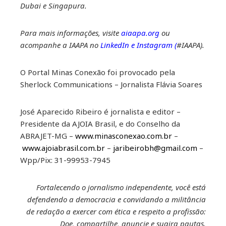
Dubai e Singapura.
Para mais informações, visite
aiaapa.org
ou
acompanhe a IAAPA no
LinkedIn
e
Instagram
(
#IAAPA).
O Portal Minas Conexão foi provocado pela
Sherlock Communications – Jornalista Flávia Soares
José Aparecido Ribeiro é jornalista e editor –
Presidente da AJOIA Brasil, e do Conselho da
ABRAJET-MG –
www.minasconexao.com.br
–
www.ajoiabrasil.com.br
–
jaribeirobh@gmail.com
–
Wpp/Pix: 31-99953-7945
Fortalecendo o jornalismo independente, você está
defendendo a democracia e convidando a militância
de redação a exercer com ética e respeito a profissão:
Doe, compartilhe, anuncie e sugira pautas.