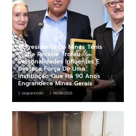
O Presidente Do Minas Tênis
Clube Recebe Troféu
Personalidades Influentes E
Destaca Força De Uma
Instituição Que Há 90 Anos
Engrandece Minas Gerais
zeaparecido
06/08/2026