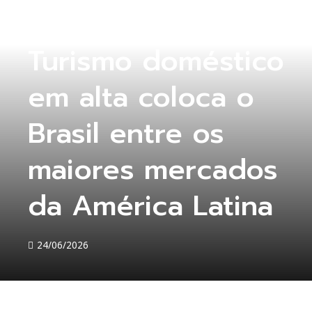
COLUNA ABERTA
,
COLUNA MG
,
COMÉRCIO
,
ECONOMIA
,
INDÚSTRIA
,
TURISMO
Turismo doméstico
em alta coloca o
Brasil entre os
maiores mercados
da América Latina
24/06/2026