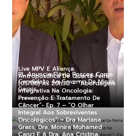
Live MPV E Aliança
PL Anuncia Flávio Roscoe Como
Antroposófica De Quarta-Feira
Candidato Ao Governo De Minas
(05/08) Às 20h30 – “Abordagem
Gerais
Integrativa Na Oncologia:
Prevenção E Tratamento De
Da Redação
05/08/2026
Câncer”- Ep. 7 – “O Olhar
Integral Aos Sobreviventes
Oncológicos” – Dra Mariana
Grass, Dra. Monira Mohamed
Canci E A Dra. Ana Cristina