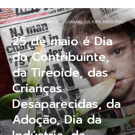
CIDADES
,
COLUNA ABERTA
,
COLUNA MG
,
CULTURA
,
INDÚSTRIA
,
SAÚDE
,
SEGURANÇA
25 de maio é Dia
do Contribuinte,
da Tireoide, das
Crianças
Desaparecidas, da
Adoção, Dia da