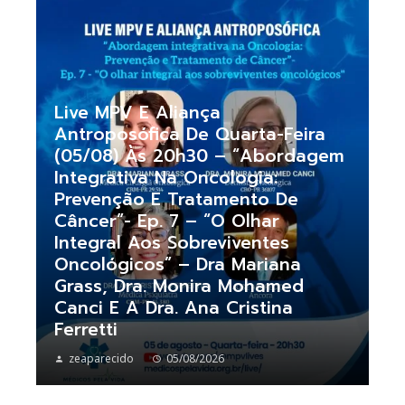
Live MPV E Aliança
Antroposófica De Quarta-Feira
(05/08) Às 20h30 – “Abordagem
Integrativa Na Oncologia:
Prevenção E Tratamento De
Câncer”- Ep. 7 – “O Olhar
Integral Aos Sobreviventes
Oncológicos” – Dra Mariana
Grass, Dra. Monira Mohamed
Canci E A Dra. Ana Cristina
Ferretti
zeaparecido
05/08/2026