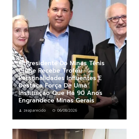
O Presidente Do Minas Tênis
Clube Recebe Troféu
Personalidades Influentes E
Destaca Força De Uma
Instituição Que Há 90 Anos
Engrandece Minas Gerais
zeaparecido
06/08/2026