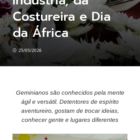
Indústria, da
Costureira e Dia
da África
25/05/2026
Geminianos são conhecidos pela mente
ebook
ágil e versátil. Detentores de espírito
aventureiro, gostam de trocar ideias,
ter
conhecer gente e lugares diferentes
kedIn