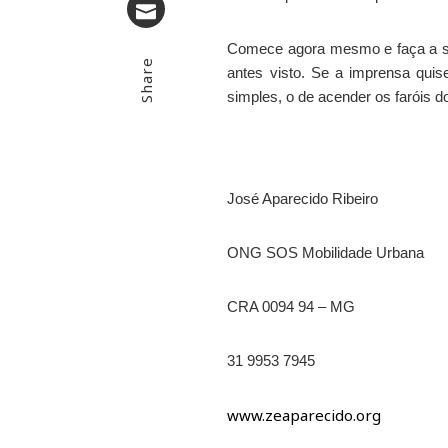
Email
Comece agora mesmo e faça a sua
Share
antes visto. Se a imprensa quis
simples, o de acender os faróis 
José Aparecido Ribeiro
ONG SOS Mobilidade Urbana
CRA
0094 94 –
MG
31 9953 7945
www.zeaparecido.org