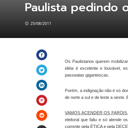
Paulista pedindo o
25/08/2011
Os
Paulistanos
querem mobiliza
Facebook
idéia
é excelente e louvável, e
passeatas gigantescas.
Twitter
Porém, a indignação não é só do
LinkedIn
de norte a sul e de leste a oest
Pinterest
VAMOS ACENDER OS FARÓIS
eleitoral que faliu e só atende 
Stumbleupon
corrente pela ÉTICA e pela
DECE