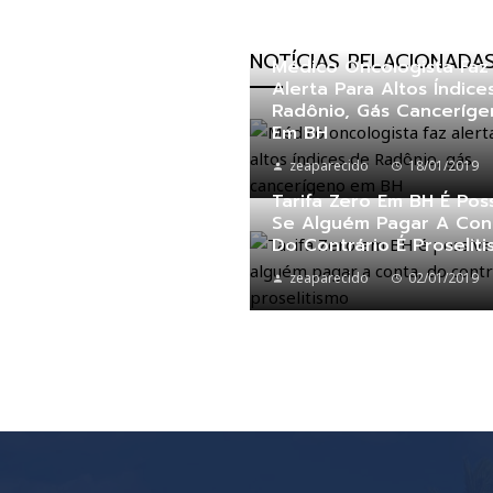
NOTÍCIAS RELACIONADA
Médico Oncologista Faz
Alerta Para Altos Índice
Radônio, Gás Canceríg
Em BH
zeaparecido
18/01/2019
Tarifa Zero Em BH É Poss
Se Alguém Pagar A Con
Do Contrário É Proselit
zeaparecido
02/01/2019