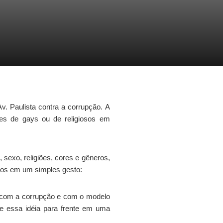
Av
. Paulista contra a corrupção. A
ões de
gays
ou de religiosos em
, sexo, religiões, cores e
gêneros
,
dãos em um simples gesto:
o com a corrupção e com o modelo
sse essa
idéia
para frente em uma