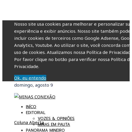
Nosso site usa cookies para melhorar e personalizar su
experiência e exibir anúncios. Nosso site também pode
incluir cookies de terceiros como Google Adsense, Goog
Analytics, Youtube. Ao utilizar o site, você concorda com
uso de cookies. Atualizamos nossa Política de Privacidade
Por favor clique no botão para verificar nossa Política d
Privacidade.
Ok, eu entendo
domingo, agosto 9
INÍCO
EDITORIAL
VOZES & OPINIÕES
Coluna Aberta
MINAS EM PAUTA
PANORAMA MINEIRO