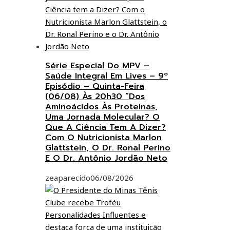
Série Especial Do MPV –
Saúde Integral Em Lives – 9º
Episódio – Quinta-Feira
(06/08) Às 20h30 “Dos
Aminoácidos Às Proteinas,
Uma Jornada Molecular? O
Que A Ciência Tem A Dizer?
Com O Nutricionista Marlon
Glattstein, O Dr. Ronal Perino
E O Dr. Antônio Jordão Neto
zeaparecido
06/08/2026