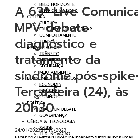
BELO HORIZONTE
A 63ª Live Comunic
INTERIOR EM FOCO
CULTURA
MPV debate
CULTURA
EDUCAR & TRANSFORMAR
COMPORTAMENTO
diagnóstico e
TURISMO
INFRAESTRUTURA
tratamento da
TRÂNSITO
MOBILIDADE URBANA
SEGURANÇA
síndrome pós-spike
MEIO AMBIENTE
ECONOMIA & NEGÓCIOS
ECONOMIA
Terça-feira (24), às
INDÚSTRIA
COMÉRCIO
20h30
POLÍTICA
BRASIL EM DEBATE
GOVERNANÇA
CIÊNCIA & TECNOLOGIA
SAÚDE
24/01/2023
21/10/2023
TI & INOVAÇÃO
Facebook
Twitter
LinkedIn
Pinterest
Stumbleupon
Email