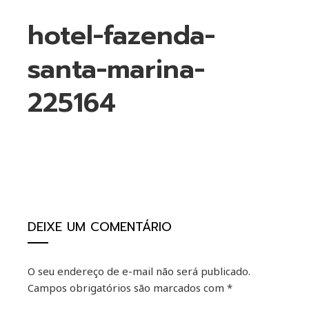
hotel-fazenda-
santa-marina-
225164
ebook
ter
DEIXE UM COMENTÁRIO
kedIn
O seu endereço de e-mail não será publicado.
erest
Campos obrigatórios são marcados com
*