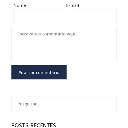
mbleupon
Nome
E-mail
il
Pesquisar
por:
POSTS RECENTES