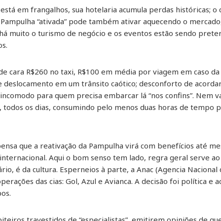
stá em frangalhos, sua hotelaria acumula perdas históricas; o
 Pampulha “ativada” pode também ativar aquecendo o mercado,
á há muito o turismo de negócio e os eventos estão sendo prete
os.
de cara R$260 no taxi, R$100 em média por viagem em caso da
 deslocamento em um trânsito caótico; desconforto de acordar 
 incomodo para quem precisa embarcar lá “nos confins”. Nem v
, todos os dias, consumindo pelo menos duas horas de tempo pr
nsa que a reativação da Pampulha virá com benefícios até mes
nternacional. Aqui o bom senso tem lado, regra geral serve ao
ário, é da cultura. Esperneios à parte, a Anac (Agencia Nacional 
erações das cias: Gol, Azul e Avianca. A decisão foi política e a
pos.
iteiros travestidos de “especialistas”, emitirem opiniões de qu