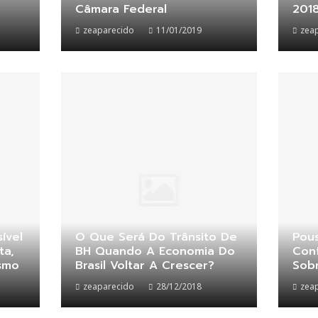
Câmara Federal
201
zeaparecido
11/01/2019
zea
ível
O Que Será Do Trânsito De
Pou
ta,
BH Quando A Economia Do
Con
ismo
Brasil Voltar A Crescer?
Sob
zeaparecido
28/12/2018
zea