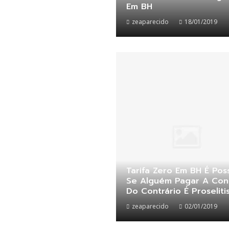
Em BH
zeaparecido
18/01/2019
Tarifa Zero Em BH É Poss
Se Alguém Pagar A Con
Do Contrário É Proselit
zeaparecido
02/01/2019