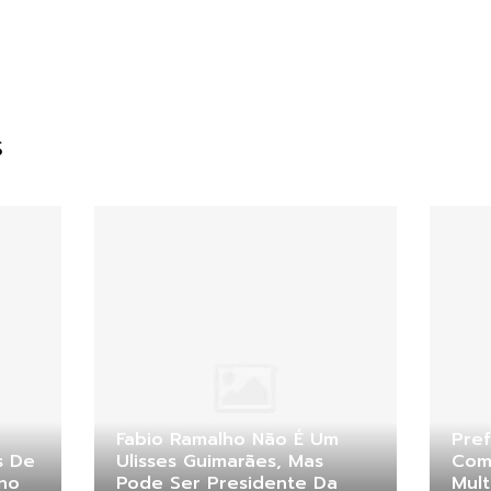
S
Fabio Ramalho Não É Um
Pref
s De
Ulisses Guimarães, Mas
Com
eno
Pode Ser Presidente Da
Mul