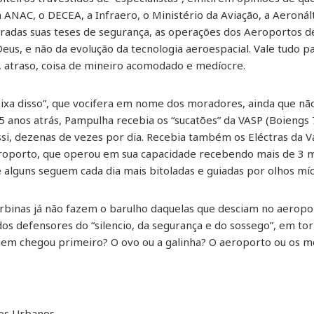
 a ANAC, o DECEA, a Infraero, o Ministério da Aviação, a Aeronált
eradas suas teses de segurança, as operações dos Aeroportos
eus, e não da evolução da tecnologia aeroespacial. Vale tudo p
 atraso, coisa de mineiro acomodado e medíocre.
eixa disso”, que vocifera em nome dos moradores, ainda que nã
5 anos atrás, Pampulha recebia os “sucatões” da VASP (Boiengs
si, dezenas de vezes por dia. Recebia também os Eléctras da V
roporto, que operou em sua capacidade recebendo mais de 3 m
 alguns seguem cada dia mais bitoladas e guiadas por olhos mí
rbinas já não fazem o barulho daquelas que desciam no aeropor
os defensores do “silencio, da segurança e do sossego”, em t
quem chegou primeiro? O ovo ou a galinha? O aeroporto ou os 
tos Urbanos