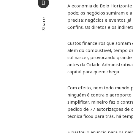
A economia de Belo Horizonte e
Email
pode; os negócios sumiram e a
Share
precisa: negócios e eventos. J
Confins. Os diretos e os indiret
Custos financeiros que somam 
além do combustível, tempo de
sol nascer, provocando grande
antes da Cidade Administrativa
capital para quem chega.
Com efeito, nem todo mundo pe
ninguém é contra o aeroporto i
simplificar, mineiro faz o contr
pedido de 77 autorizações de op
técnica ficou para trás, há tem
E bastou o anuncio para os palp