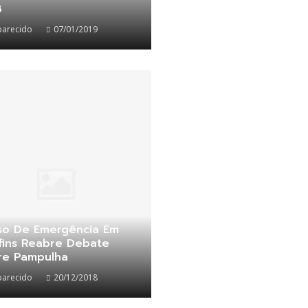
8
parecido
07/01/2019
so De Emergência Em
fins Reabre Debate
re Pampulha
parecido
20/12/2018