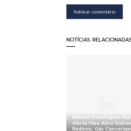
NOTÍCIAS RELACIONADA
Médico Oncologista Faz
Alerta Para Altos Índice
Radônio, Gás Canceríg