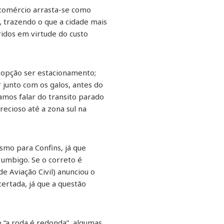
 comércio arrasta-se como
 trazendo o que a cidade mais
ridos em virtude do custo
 opção ser estacionamento;
junto com os galos, antes do
amos falar do transito parado
ecioso até a zona sul na
mo para Confins, já que
 umbigo. Se o correto é
de Aviação Civil) anunciou o
certada, já que a questão
e “a roda é redonda”, algumas