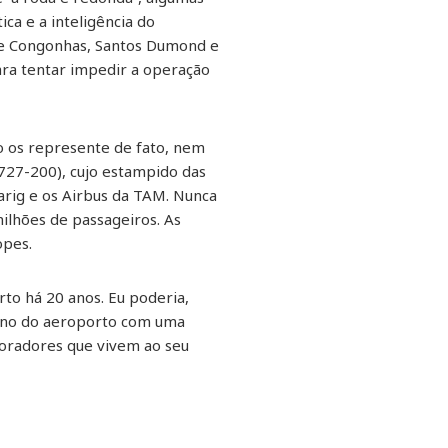
ica e a inteligência do
 de Congonhas, Santos Dumond e
ara tentar impedir a operação
o os represente de fato, nem
 727-200), cujo estampido das
arig e os Airbus da TAM. Nunca
ilhões de passageiros. As
opes.
to há 20 anos. Eu poderia,
orno do aeroporto com uma
moradores que vivem ao seu