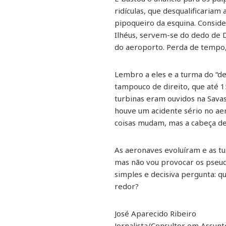
ridículas, que desqualificariam
pipoqueiro da esquina. Consid
Ilhéus, servem-se do dedo de D
do aeroporto. Perda de tempo,
Lembro a eles e a turma do “d
tampouco de direito, que até 1
turbinas eram ouvidos na Savas
houve um acidente sério no ae
coisas mudam, mas a cabeça de
As aeronaves evoluíram e as tu
mas não vou provocar os pseud
simples e decisiva pergunta: 
redor?
José Aparecido Ribeiro
Jornalista/Consultor em Assun