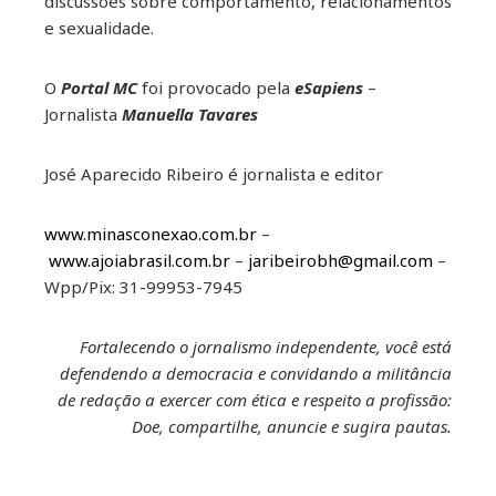
discussões sobre comportamento, relacionamentos
e sexualidade.
O
Portal MC
foi provocado pela
eSapiens
–
Jornalista
Manuella Tavares
José Aparecido Ribeiro é jornalista e editor
www.minasconexao.com.br
–
www.ajoiabrasil.com.br
–
jaribeirobh@gmail.com
–
Wpp/Pix: 31-99953-7945
Fortalecendo o jornalismo independente, você está
defendendo a democracia e convidando a militância
de redação a exercer com ética e respeito a profissão:
Doe, compartilhe, anuncie e sugira pautas.