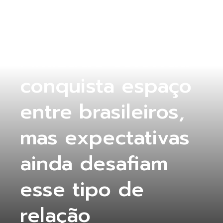
COLUNA ABERTA
,
COLUNA MG
,
COMPORTAMENTO
Amizade colorida
conquista espaço
entre brasileiros,
mas expectativas
ainda desafiam
esse tipo de
relação