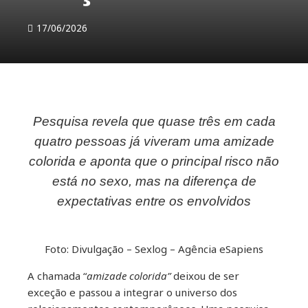
17/06/2026
Pesquisa revela que quase três em cada
ebook
quatro pessoas já viveram uma amizade
colorida e aponta que o principal risco não
ter
está no sexo, mas na diferença de
kedIn
expectativas entre os envolvidos
erest
Foto: Divulgação – Sexlog – Agência eSapiens
mbleupon
A chamada “
amizade colorida”
deixou de ser
exceção e passou a integrar o universo dos