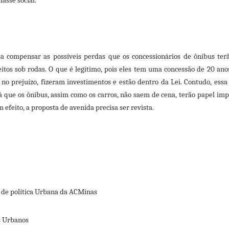
asse social.
a compensar as possíveis perdas que os concessionários de ônibus te
eitos sob rodas. O que é legítimo, pois eles tem uma concessão de 20 an
o prejuízo, fizeram investimentos e estão dentro da Lei. Contudo, essa 
á que os ônibus, assim como os carros, não saem de cena, terão papel im
 efeito, a proposta de avenida precisa ser revista.
 de política Urbana da ACMinas
s Urbanos