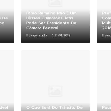
Fabio Ramalho Não É Um
Pref
s De
Ulisses Guimarães, Mas
Com
eno
Pode Ser Presidente Da
Mul
Câmara Federal
201
zeaparecido
11/01/2019
zea
ível
O Que Será Do Trânsito De
Pou