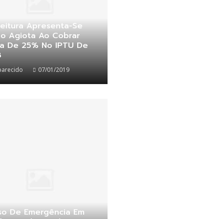
eitura Apresenta-Se
o Agiota Ao Cobrar
ta De 25% No IPTU De
8
parecido
07/01/2019
so De Emergência Em