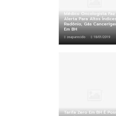
Médico Oncologista Faz
Alerta Para Altos Índice
Radônio, Gás Canceríg
Em BH
zeaparecido
18/01/2019
Tarifa Zero Em BH É Poss