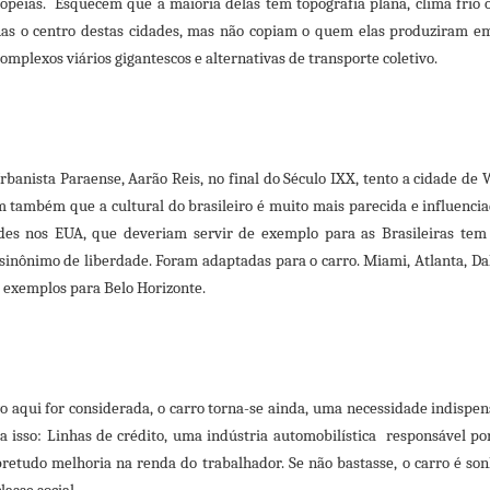
opeias. Esquecem que a maioria delas tem topografia plana, clima frio 
s o centro destas cidades, mas não copiam o quem elas produziram em a
complexos viários gigantescos e alternativas de transporte coletivo.
rbanista Paraense, Aarão Reis, no final do Século IXX, tento a cidade d
 também que a cultural do brasileiro é muito mais parecida e influenc
des nos EUA, que deveriam servir de exemplo para as Brasileiras te
 sinônimo de liberdade. Foram adaptadas para o carro. Miami, Atlanta, Dall
r exemplos para Belo Horizonte.
vo aqui for considerada, o carro torna-se ainda, uma necessidade indispe
a isso: Linhas de crédito, uma indústria automobilística responsável po
bretudo melhoria na renda do trabalhador. Se não bastasse, o carro é 