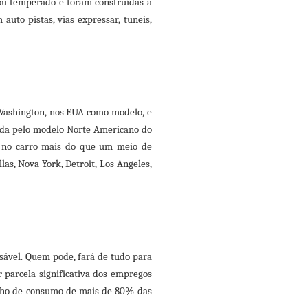
ou temperado e foram construídas a
uto pistas, vias expressar, tuneis,
e Washington, nos EUA como modelo, e
iada pelo modelo Norte Americano do
m no carro mais do que um meio de
as, Nova York, Detroit, Los Angeles,
nsável. Quem pode, fará de tudo para
r parcela significativa dos empregos
sonho de consumo de mais de 80% das