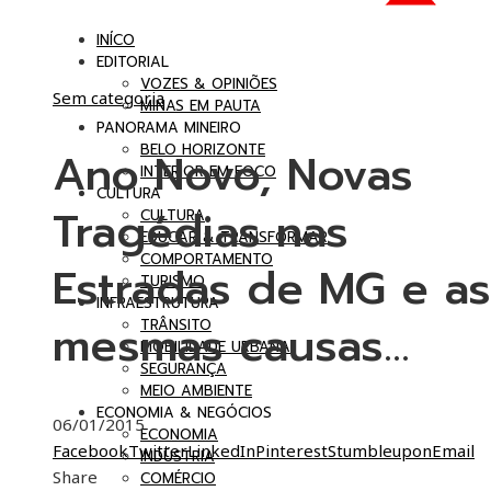
INÍCO
EDITORIAL
VOZES & OPINIÕES
Sem categoria
MINAS EM PAUTA
PANORAMA MINEIRO
BELO HORIZONTE
Ano Novo, Novas
INTERIOR EM FOCO
CULTURA
Tragédias nas
CULTURA
EDUCAR & TRANSFORMAR
COMPORTAMENTO
Estradas de MG e as
TURISMO
INFRAESTRUTURA
mesmas causas…
TRÂNSITO
MOBILIDADE URBANA
SEGURANÇA
MEIO AMBIENTE
ECONOMIA & NEGÓCIOS
06/01/2015
ECONOMIA
Facebook
Twitter
LinkedIn
Pinterest
Stumbleupon
Email
INDÚSTRIA
Share
COMÉRCIO