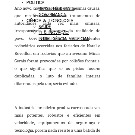
POLÍTICA
Ano novo, novas tragédias e as mesmas causas,
BRASIL EM DEBATE
GOVERNANÇA
que recebem os mesmos tratamentos de
CIÊNCIA & TECNOLOGIA
autoridades cada vez mais omissas,
SAÚDE
irresponsáveis e distantes da realidade do
TI & INOVAÇÃO
povo. 66% das mortes em acidentes
INTRELIGÊNCIA ARTIFICIAL
rodoviários ocorridas nos feriados de Natal e
Réveillon em rodovias que atravessam Minas
Gerais foram provocadas por colisões frontais,
o que significa que se as pistas fossem
duplicadas, o luto de famílias inteiras
dilaceradas pela dor, seria evitado.
A indústria brasileira produz carros cada vez
mais potentes, robustos e eficientes em
velocidade, equipamentos de segurança e
tecnologia, porém nada resiste a uma batida de