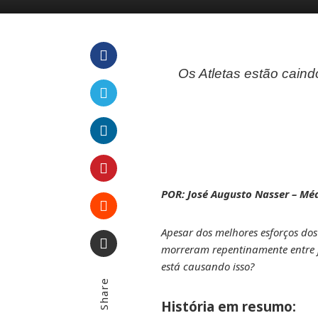
Os Atletas estão caind
Facebook
Twitter
LinkedIn
Pinterest
POR: José Augusto Nasser – Mé
Stumbleupon
Apesar dos melhores esforços dos
morreram repentinamente entre j
está causando isso?
Email
Share
História em resumo: