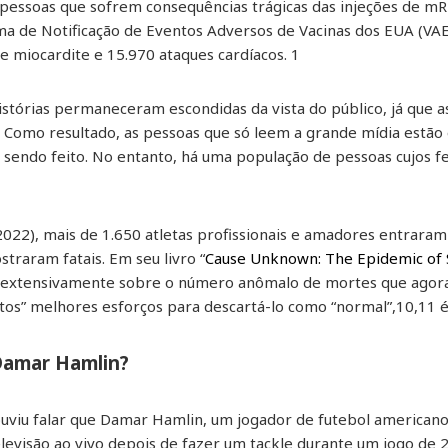
de pessoas que sofrem consequências trágicas das injeções de 
a de Notificação de Eventos Adversos de Vacinas dos EUA (VAE
e miocardite e 15.970 ataques cardíacos. 1
istórias permaneceram escondidas da vista do público, já que a
s. Como resultado, as pessoas que só leem a grande mídia estã
á sendo feito. No entanto, há uma população de pessoas cujos 
2022), mais de 1.650 atletas profissionais e amadores entrara
straram fatais. Em seu livro “
Cause Unknown: The Epidemic of 
extensivamente sobre o número anômalo de mortes que agora 
atos” melhores esforços para descartá-lo como “normal”,10,11 é
Damar Hamlin?
ouviu falar que Damar Hamlin, um jogador de futebol americano 
levisão ao vivo depois de fazer um tackle durante um jogo de 2