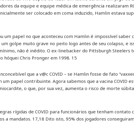
inadores da equipe e equipe médica de emergência realizaram R
e inicialmente ser colocado em coma induzido, Hamlin estava 
u um papel no que aconteceu com Hamlin é impossível saber c
vou um golpe muito grave no peito logo antes de seu colapso, e 
mínimo, não é inédito. O ex-linebacker do Pittsburgh Steelers
o hóquei Chris Pronger em 1998. 15
nconcebível que a v@c COVID – se Hamlin fosse de fato “vaxxe
um papel contribuinte. Agora sabemos que a vacina COVID est
miocardite, o que, por sua vez, aumenta o risco de morte súbit
gras rígidas de COVID para funcionários que tenham contato 
tos a mandatos. 17,18 Dito isto, 95% dos jogadores conseguira