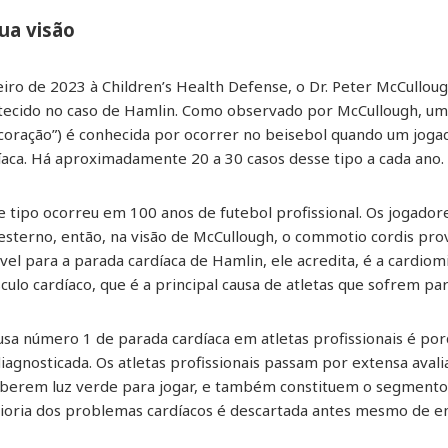
ua visão
ro de 2023 à Children’s Health Defense, o Dr. Peter McCullough,
ontecido no caso de Hamlin. Como observado por McCullough, 
o coração”) é conhecida por ocorrer no beisebol quando um joga
íaca. Há aproximadamente 20 a 30 casos desse tipo a cada ano.
 tipo ocorreu em 100 anos de futebol profissional. Os jogado
sterno, então, na visão de McCullough, o commotio cordis pr
vel para a parada cardíaca de Hamlin, ele acredita, é a cardiom
o cardíaco, que é a principal causa de atletas que sofrem par
ausa número 1 de parada cardíaca em atletas profissionais é p
iagnosticada. Os atletas profissionais passam por extensa aval
eberem luz verde para jogar, e também constituem o segmento
ioria dos problemas cardíacos é descartada antes mesmo de 