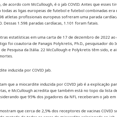
to, de acordo com McCullough, é o jab COVID. Antes que esses t
todas as ligas europeias de futebol e futebol combinadas era 
598 atletas profissionais europeus sofreram uma parada cardía
. Dessas 1.598 paradas cardíacas, 1.101 foram fatais.
tras estatísticas em uma carta de 17 de dezembro de 2022 ao e
go foi coautoria de Panagis Polykretis, Ph.D., pesquisador do In
 de Pesquisa da Itália. 22 McCullough e Polykretis têm sido, e 
mortes.
ite induzida por COVID Jab.
tam que a miocardite induzida por COVID jab é a explicação pa
etas, e McCullough acredita que também está no topo da lista d
onsiderando que 95% dos jogadores da NFL receberam o jab em
 mostram que cerca de 2,5% dos receptores de vacinas COVID 