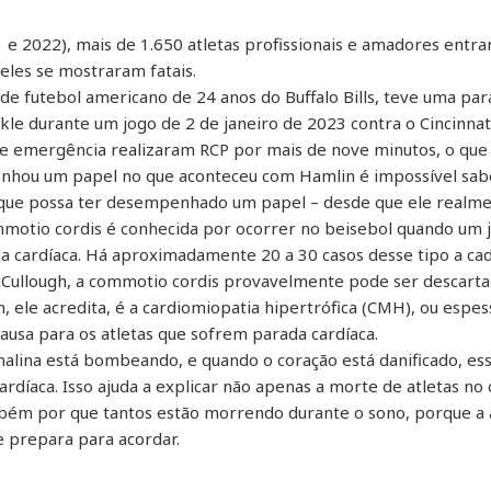
1 e 2022), mais de 1.650 atletas profissionais e amadores entr
eles se mostraram fatais.
e futebol americano de 24 anos do Buffalo Bills, teve uma para
kle durante um jogo de 2 de janeiro de 2023 contra o Cincinnat
e emergência realizaram RCP por mais de nove minutos, o que 
nhou um papel no que aconteceu com Hamlin é impossível sabe
 que possa ter desempenhado um papel – desde que ele realme
otio cordis é conhecida por ocorrer no beisebol quando um j
a cardíaca. Há aproximadamente 20 a 30 casos desse tipo a ca
McCullough, a commotio cordis provavelmente pode ser descarta
n, ele acredita, é a cardiomiopatia hipertrófica (CMH), ou es
 causa para os atletas que sofrem parada cardíaca.
enalina está bombeando, e quando o coração está danificado, es
ardíaca. Isso ajuda a explicar não apenas a morte de atletas 
ém por que tantos estão morrendo durante o sono, porque a a
e prepara para acordar.