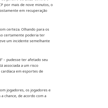
CP por mais de nove minutos, o
supostamente em recuperação
om certeza. Olhando para os
isso certamente poderia ter
 teve um incidente semelhante
d” – pudesse ter afetado seu
á associada a um risco
a cardíaca em esportes de
com jogadores, os jogadores e
m a chance, de acordo com a