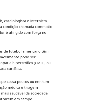
 cardiologista e internista,
uma condição chamada commotio
dor é atingido com força no
res de futebol americano têm
ovavelmente pode ser
iopatia hipertrófica (CMH), ou
ada cardíaca.
orque causa poucos ou nenhum
iação médica e triagem
 mais saudável da sociedade
entrarem em campo.