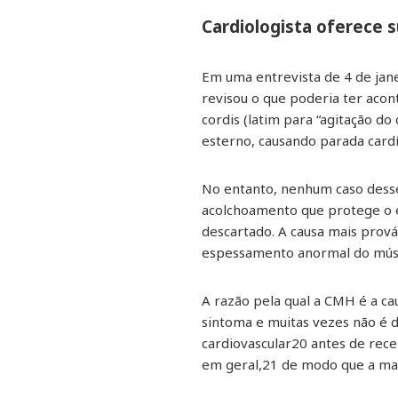
Cardiologista oferece s
Em uma entrevista de 4 de janei
revisou o que poderia ter ac
cordis (latim para “agitação d
esterno, causando parada card
No entanto, nenhum caso desse
acolchoamento que protege o e
descartado. A causa mais prová
espessamento anormal do múscul
A razão pela qual a CMH é a c
sintoma e muitas vezes não é d
cardiovascular20 antes de rec
em geral,21 de modo que a ma