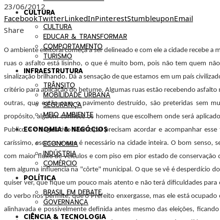
23/06/2012
CULTURA
Facebook
Twitter
LinkedIn
Pinterest
Stumbleupon
Email
CULTURA
Share
EDUCAR & TRANSFORMAR
COMPORTAMENTO
O ambiente eleitoral começa a ser delineado e com ele a cidade recebe 
TURISMO
ruas o asfalto está lisinho, o que é muito bom, pois não tem quem n
INFRAESTRUTURA
sinalização brilhando. Dá a sensação de que estamos em um país civiliza
TRÂNSITO
critério para aplicação do betume. Algumas ruas estão recebendo asfalt
MOBILIDADE URBANA
outras, que estão com o pavimento destruído, são preteridas sem m
SEGURANÇA
MEIO AMBIENTE
propósito, alguém conhece os homens que escolhem onde será aplicado o
ECONOMIA & NEGÓCIOS
Publico e o Legislativo Municipal precisam acordar e acompanhar esse
ECONOMIA
caríssimo, escasso e que é necessário na cidade inteira. O bom senso, s
INDÚSTRIA
com maior fluxo de veículos e com piso em pior estado de conservação d
COMÉRCIO
tem alguma influencia na "côrte" municipal. O que se vê é desperdício do
POLÍTICA
quiser ver, que fique um pouco mais atento e não terá dificuldades para co
BRASIL EM DEBATE
do verbo nos permite, que o Prefeito enxergasse, mas ele está ocupad
GOVERNANÇA
alinhavada e possivelmente definida antes mesmo das eleições, fican
CIÊNCIA & TECNOLOGIA