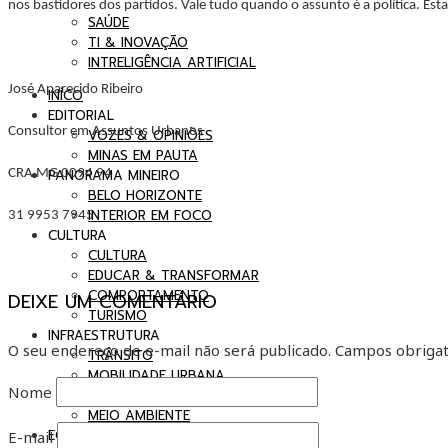
nos bastidores dos partidos. Vale tudo quando o assunto é a política. Est
SAÚDE
TI & INOVAÇÃO
INTRELIGÊNCIA ARTIFICIAL
José Aparecido Ribeiro
INÍCO
EDITORIAL
Consultor em Assuntos Urbanos
VOZES & OPINIÕES
MINAS EM PAUTA
PANORAMA MINEIRO
CRA MG 0094 94
BELO HORIZONTE
INTERIOR EM FOCO
31 9953 7945
CULTURA
CULTURA
EDUCAR & TRANSFORMAR
COMPORTAMENTO
DEIXE UM COMENTÁRIO
TURISMO
INFRAESTRUTURA
O seu endereço de e-mail não será publicado.
Campos obrigat
TRÂNSITO
MOBILIDADE URBANA
Nome
SEGURANÇA
MEIO AMBIENTE
ECONOMIA & NEGÓCIOS
E-mail