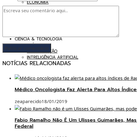
ECONOMIA
INDÚSTRIA
COMÉRCIO
POLÍTICA
BRASIL EM DEBATE
GOVERNANÇA
CIÊNCIA & TECNOLOGIA
SAÚDE
TI & INOVAÇÃO
INTRELIGÊNCIA ARTIFICIAL
NOTÍCIAS RELACIONADAS
Médico Oncologista Faz Alerta Para Altos Índi
zeaparecido
18/01/2019
Fabio Ramalho Não É Um Ulisses Guimarães, Ma
Federal