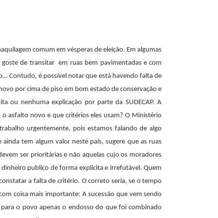
a maquilagem comum em vésperas de eleição. Em algumas
ão goste de transitar em ruas bem pavimentadas e com
do… Contudo, é possível notar que está havendo falta de
o novo por cima de piso em bom estado de conservação e
uita ou nenhuma explicação por parte da SUDECAP. A
 asfalto novo e que critérios eles usam? O Ministério
 trabalho urgentemente, pois estamos falando de algo
e ainda tem algum valor neste país, sugere que as ruas
evem ser prioritárias e não aquelas cujo os moradores
 dinheiro publico de forma explicita e irrefutável. Quem
nstatar a falta de critério. O correto seria, se o tempo
o com coisa mais importante: A sucessão que vem sendo
do para o povo apenas o endosso do que foi combinado