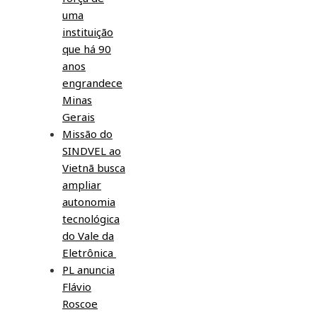
uma
instituição
que há 90
anos
engrandece
Minas
Gerais
Missão do
SINDVEL ao
Vietnã busca
ampliar
autonomia
tecnológica
do Vale da
Eletrônica
PL anuncia
Flávio
Roscoe