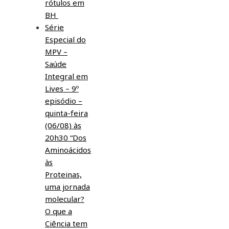
rótulos em
BH
Série
Especial do
MPV –
Saúde
Integral em
Lives – 9º
episódio –
quinta-feira
(06/08) às
20h30 “Dos
Aminoácidos
às
Proteinas,
uma jornada
molecular?
O que a
Ciência tem