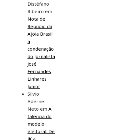
Distéfano
Ribeiro
em
Nota de
Repúdio da
AJoia Brasil
à
condenação
do Jornalista
José
Fernandes
Linhares
Junior
Silvio
Aderne
Neto
em
A
falência do
modelo
eleitoral: De
JK a