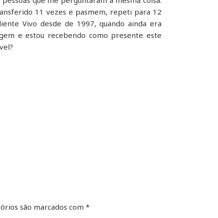
 12 pessoas que me perguntaram a mesma coisa:
ransferido 11 vezes e pasmem, repeti para 12
liente Vivo desde de 1997, quando ainda era
ssagem e estou recebendo como presente este
vel?
órios são marcados com
*