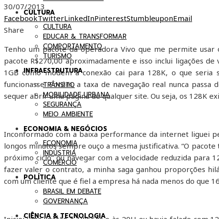
30/07/2013
CULTURA
Facebook
Twitter
LinkedIn
Pinterest
Stumbleupon
Email
CULTURA
Share
EDUCAR & TRANSFORMAR
COMPORTAMENTO
Tenho um pacote da operadora Vivo que me permite usar 
TURISMO
pacote R$270,00 aproximadamente e isso inclui ligações de v
INFRAESTRUTURA
1GB como modem a conexão cai para 128K, o que seria su
funcionasse. Porém, a taxa de navegação real nunca passa d
TRÂNSITO
MOBILIDADE URBANA
sequer abrir uma página de qualquer site. Ou seja, os 128K ex
SEGURANÇA
MEIO AMBIENTE
ECONOMIA & NEGÓCIOS
Inconformado com a baixa performance da internet liguei p
ECONOMIA
longos minutos sempre ouço a mesma justificativa. “O pacote 
INDÚSTRIA
próximo ciclo” ou navegar com a velocidade reduzida para 1
COMÉRCIO
fazer valer o contrato, a minha saga ganhou proporções hilá
POLÍTICA
com um cliente que é fiel a empresa há nada menos do que 16
BRASIL EM DEBATE
GOVERNANÇA
CIÊNCIA & TECNOLOGIA