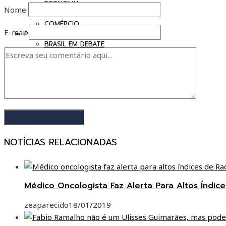
ECONOMIA
Nome
INDÚSTRIA
COMÉRCIO
E-mail
POLÍTICA
BRASIL EM DEBATE
GOVERNANÇA
CIÊNCIA & TECNOLOGIA
SAÚDE
TI & INOVAÇÃO
INTRELIGÊNCIA ARTIFICIAL
NOTÍCIAS RELACIONADAS
Médico Oncologista Faz Alerta Para Altos Índi
zeaparecido
18/01/2019