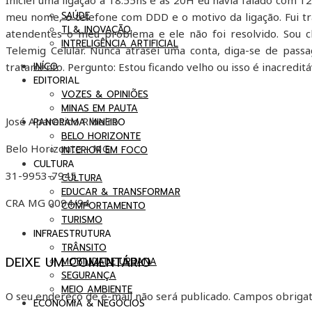
Iniciei uma ligação à 18:55hs e às 20H eu havia falado com
SAÚDE
meu nome, o telefone com DDD e o motivo da ligação. Fui t
TI & INOVAÇÃO
atendentes o meu problema e ele não foi resolvido. Sou c
INTRELIGÊNCIA ARTIFICIAL
Telemig Celular. Nunca atrasei uma conta, diga-se de pa
INÍCO
tratamento. Pergunto: Estou ficando velho ou isso é inacreditá
EDITORIAL
VOZES & OPINIÕES
MINAS EM PAUTA
José Aparecido Ribeiro
PANORAMA MINEIRO
BELO HORIZONTE
Belo Horizonte – MG
INTERIOR EM FOCO
CULTURA
31-9953-7945
CULTURA
EDUCAR & TRANSFORMAR
CRA MG 0094/94
COMPORTAMENTO
TURISMO
INFRAESTRUTURA
TRÂNSITO
DEIXE UM COMENTÁRIO
MOBILIDADE URBANA
SEGURANÇA
MEIO AMBIENTE
O seu endereço de e-mail não será publicado.
Campos obrigat
ECONOMIA & NEGÓCIOS