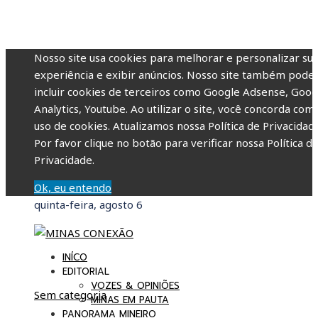
Nosso site usa cookies para melhorar e personalizar su
experiência e exibir anúncios. Nosso site também pode
incluir cookies de terceiros como Google Adsense, Goog
Analytics, Youtube. Ao utilizar o site, você concorda com
uso de cookies. Atualizamos nossa Política de Privacidade
Por favor clique no botão para verificar nossa Política d
Privacidade.
Ok, eu entendo
quinta-feira, agosto 6
INÍCO
EDITORIAL
VOZES & OPINIÕES
Sem categoria
MINAS EM PAUTA
PANORAMA MINEIRO