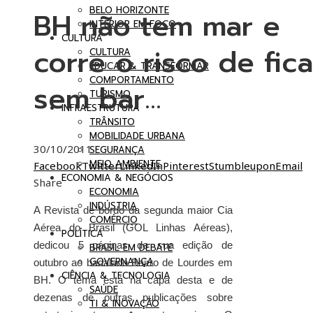
BELO HORIZONTE
BH não tem mar e
INTERIOR EM FOCO
CULTURA
corre o risco de fica
CULTURA
EDUCAR & TRANSFORMAR
COMPORTAMENTO
sem bar…
TURISMO
INFRAESTRUTURA
TRÂNSITO
MOBILIDADE URBANA
30/10/2011
SEGURANÇA
MEIO AMBIENTE
Facebook
Twitter
LinkedIn
Pinterest
Stumbleupon
Email
ECONOMIA & NEGÓCIOS
Share
ECONOMIA
INDÚSTRIA
A Revista de bordo da segunda maior Cia
COMÉRCIO
Aérea do Brasil (GOL Linhas Aéreas),
POLÍTICA
dedicou 5 páginas de sua edição de
BRASIL EM DEBATE
GOVERNANÇA
outubro ao badalado Bairro de Lourdes em
CIÊNCIA & TECNOLOGIA
BH. O tema está na capa desta e de
SAÚDE
dezenas de outras publicações sobre
TI & INOVAÇÃO