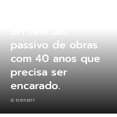
SEM CATEGORIA
BH tem um
passivo de obras
com 40 anos que
precisa ser
encarado.
31/07/2017