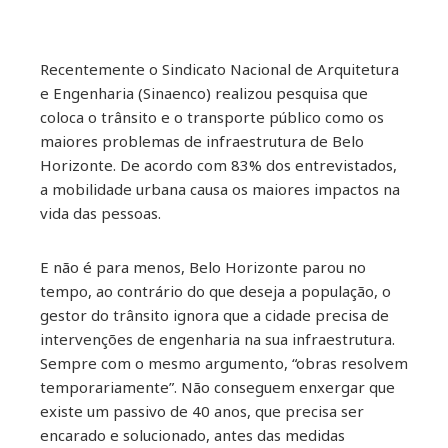
Recentemente o Sindicato Nacional de Arquitetura
ebook
e Engenharia (Sinaenco) realizou pesquisa que
coloca o trânsito e o transporte público como os
ter
maiores problemas de infraestrutura de Belo
Horizonte. De acordo com 83% dos entrevistados,
kedIn
a mobilidade urbana causa os maiores impactos na
vida das pessoas.
erest
E não é para menos, Belo Horizonte parou no
mbleupon
tempo, ao contrário do que deseja a população, o
gestor do trânsito ignora que a cidade precisa de
intervenções de engenharia na sua infraestrutura.
il
Sempre com o mesmo argumento, “obras resolvem
temporariamente”. Não conseguem enxergar que
existe um passivo de 40 anos, que precisa ser
encarado e solucionado, antes das medidas