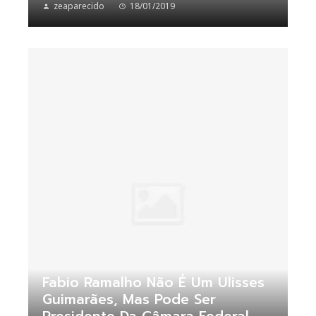
zeaparecido
18/01/2019
Fabio Ramalho Não É Um Ulisses
Guimarães, Mas Pode Ser