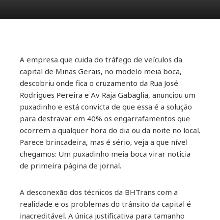
A empresa que cuida do tráfego de veículos da
ebook
capital de Minas Gerais, no modelo meia boca,
descobriu onde fica o cruzamento da Rua José
ter
Rodrigues Pereira e Av Raja Gabaglia, anunciou um
puxadinho e está convicta de que essa é a solução
kedIn
para destravar em 40% os engarrafamentos que
ocorrem a qualquer hora do dia ou da noite no local.
Parece brincadeira, mas é sério, veja a que nível
erest
chegamos: Um puxadinho meia boca virar noticia
de primeira página de jornal.
mbleupon
A desconexão dos técnicos da BHTrans com a
il
realidade e os problemas do trânsito da capital é
inacreditável. A única justificativa para tamanho