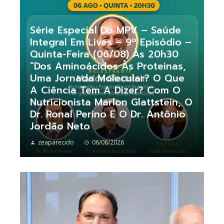
Série Especial Do MPV – Saúde
Integral Em Lives – 9º Episódio –
Quinta-Feira (06/08) Às 20h30
“Dos Aminoácidos Às Proteinas,
Uma Jornada Molecular? O Que
A Ciência Tem A Dizer? Com O
Nutricionista Marlon Glattstein, O
Dr. Ronal Perino E O Dr. Antônio
Jordão Neto
zeaparecido
06/08/2026