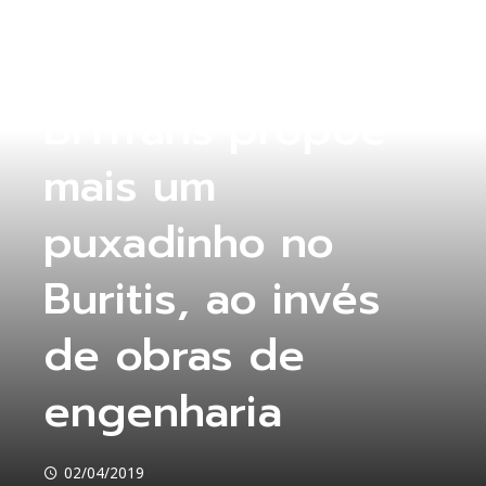
COLUNA ABERTA
BHTrans propõe
mais um
puxadinho no
Buritis, ao invés
de obras de
engenharia
02/04/2019