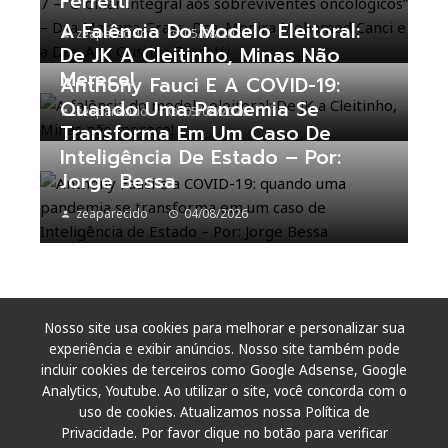
Ferretti
A Falência Do Modelo Eleitoral:
zeaparecido
05/08/2026
De JK A Cleitinho, Minas Não
Merece!
Anthony Fauci E A COVID-19:
Quando Uma Pandemia Se
zeaparecido
05/08/2026
Transforma Em Um Caso De
Inteligência De Estado – Por:
Jorge Bessa
zeaparecido
04/08/2026
Nosso site usa cookies para melhorar e personalizar sua
experiência e exibir anúncios. Nosso site também pode
incluir cookies de terceiros como Google Adsense, Google
Analytics, Youtube. Ao utilizar o site, você concorda com o
uso de cookies. Atualizamos nossa Política de
Privacidade. Por favor clique no botão para verificar