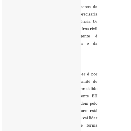
Vale lembrar que a cidade tem menos da
metade de agentes públicos que ela precisaria
para enfrentar situações de emergência. Os
bombeiros e os poucos agentes da defesa civil
se desdobram, mas o contingente é
insignificante diante da demanda e da
urgência.
O que todo cidadão gostaria de saber é por
onde anda e como funciona o “comitê de
crises” criado a menos de 6 meses e presidido
pelo brilhante presidente da eficiente BH
Trans? O que os homens que respondem pelo
Prefeito estão fazendo para acudir quem está
no meio do caos? Até quando a cidade vai lidar
com situações de emergência de forma