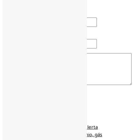
marcados com
*
Nome
E-mail
NOTÍCIAS RELACIONADAS