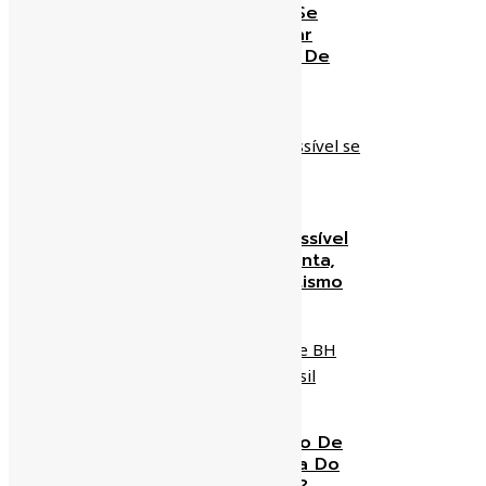
Prefeitura Apresenta-Se
Como Agiota Ao Cobrar
Multa De 25% No IPTU De
2018
zeaparecido
07/01/2019
Tarifa Zero Em BH É Possível
Se Alguém Pagar A Conta,
Do Contrário É Proselitismo
zeaparecido
02/01/2019
O Que Será Do Trânsito De
BH Quando A Economia Do