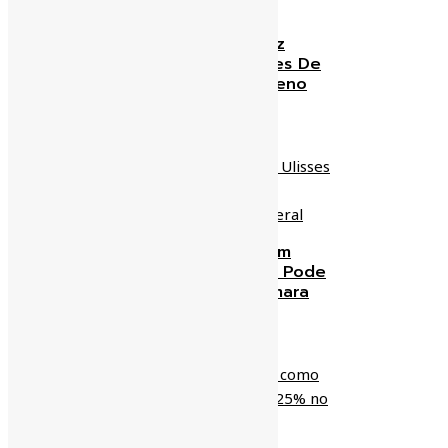
Médico Oncologista Faz
Alerta Para Altos Índices De
Radônio, Gás Cancerígeno
Em BH
zeaparecido
18/01/2019
Fabio Ramalho Não É Um
Ulisses Guimarães, Mas Pode
Ser Presidente Da Câmara
Federal
zeaparecido
11/01/2019