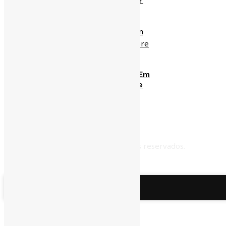
Brasil Voltar A Crescer?
zeaparecido
28/12/2018
Pouso De Emergência Em
Confins Reabre Debate
Sobre Pampulha
zeaparecido
20/12/2018
© 2011 - 2026. Todos os direitos reservados.
Menu