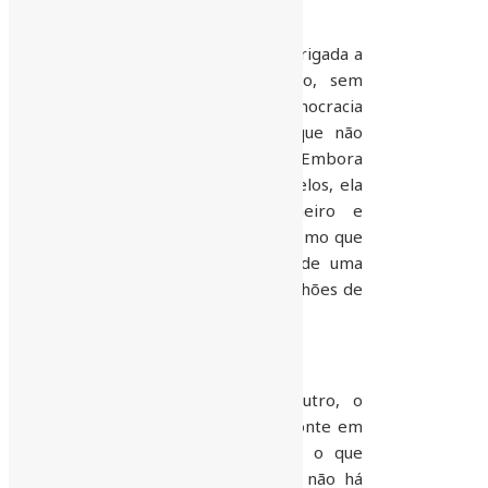
E não é por acaso que BH é obrigada a
contentar-se com esse quadro, sem
choro e nem vela. A Democracia
permite a “qualquer um”, o que não
deveria ser para qualquer um. Embora
seja o melhor, dos piores modelos, ela
garante aos que tem dinheiro e
padrinhos, um lugar ao sol, mesmo que
isto seja as custas do atraso de uma
coletividade onde vivem 2,7 milhões de
pessoas.
Com efeito, sendo um ou outro, o
Prefeito governará Belo Horizonte em
céu de brigadeiro, aprovando o que
quiser e como quiser. Ou seja, não há