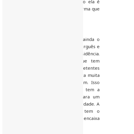
revelando que há muito tempo ela é
dispensável e não produz da forma que
se espera dela.
Cômico, se não fosse trágico ainda o
fato desta instituição ter Léo Burguês e
Pablito disputando a sua presidência.
Datavenia, uma sociedade que tem
como liderança esses dois competentes
parlamentares não pode espera muita
coisa, mesmo que eles queiram. Isso
por que nem um nem outro tem a
maturidade que se espera para um
líder com tamanha responsabilidade. A
máxima de que cada povo tem o
governo que merece encaixa
perfeitamente neste cenário.