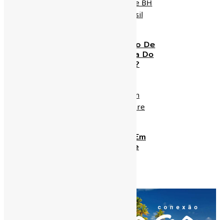
O Que Será Do Trânsito De
BH Quando A Economia Do
Brasil Voltar A Crescer?
zeaparecido
28/12/2018
Pouso De Emergência Em
Confins Reabre Debate
Sobre Pampulha
zeaparecido
20/12/2018