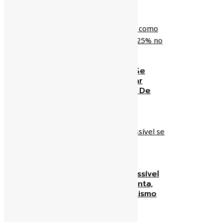
zeaparecido
11/01/2019
Prefeitura Apresenta-Se
Como Agiota Ao Cobrar
Multa De 25% No IPTU De
2018
zeaparecido
07/01/2019
Tarifa Zero Em BH É Possível
Se Alguém Pagar A Conta,
Do Contrário É Proselitismo
zeaparecido
02/01/2019