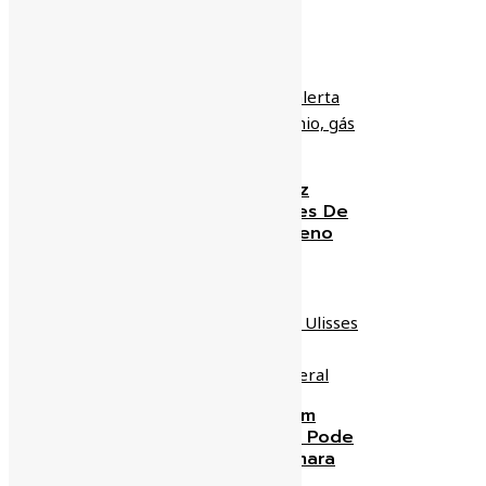
NOTÍCIAS RELACIONADAS
Médico Oncologista Faz
Alerta Para Altos Índices De
Radônio, Gás Cancerígeno
Em BH
zeaparecido
18/01/2019
Fabio Ramalho Não É Um
Ulisses Guimarães, Mas Pode
Ser Presidente Da Câmara
Federal