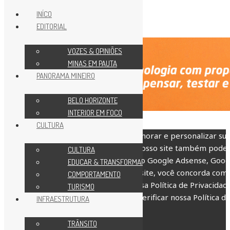
INÍCO
EDITORIAL
VOZES & OPINIÕES
MINAS EM PAUTA
PANORAMA MINEIRO
BELO HORIZONTE
INTERIOR EM FOCO
CULTURA
Nosso site usa cookies para melhorar e personalizar su
experiência e exibir anúncios. Nosso site também pode
CULTURA
incluir cookies de terceiros como Google Adsense, Goog
EDUCAR & TRANSFORMAR
Analytics, Youtube. Ao utilizar o site, você concorda com
COMPORTAMENTO
uso de cookies. Atualizamos nossa Política de Privacidade
TURISMO
Por favor clique no botão para verificar nossa Política d
INFRAESTRUTURA
Privacidade.
TRÂNSITO
Ok, eu entendo