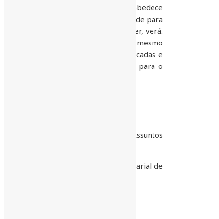
oposição e manda quem pode, obedece
quem tem juízo. Está é a Realidade para
os próximos 4 anos e quem viver, verá.
O desejo do povo é soberano, mesmo
que suas escolhas sejam equivocadas e
possam significar uma tragédia para o
conjunto da obra…
José Aparecido Ribeiro
Consultor em Mobilidade e Assuntos
Urbanos
Presidente do Conselho Empresarial de
Política Urbana – ACMinas
CRA – MG 0094/94
31-9953-7945