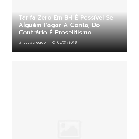
Tarifa Zero Em BH É Possível Se
Alguém Pagar A Conta, Do
Contrário É Proselitismo
zeaparecido
02/01/2019