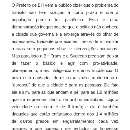
O Prefeito de BH vem a público dizer que o problema do
ebook
transito não tem solução a curto prazo e que a
população precisa ter paciência. Esta é uma
ter
demonstração inequívoca de que o político não conhece
a cidade que governa e a enxerga através do olhar de
kedIn
assessores. Evidente que existem meios de minimizar
o caos com pequenas obras e intervenções humanas.
erest
Mas para isso a BH Trans e a Sudecap precisam deixar
de fazer o básico e agir com pró-atividade,
mbleupon
planejamento, mais inteligência e menos truculência. O
povo está cansados do discurso vazio, moderninho e
il
"europeu" de que a cidade é para as pessoas. De fato
ela é sim, para as que andam a pé; para as 1,8 milhões
que se espremem dentro de ônibus insalubres, cujo a
velocidade no centro é de 6 km/h; e ela é também
daqueles que estão enfartando dentro dos 1,4 milhões
de carros presos em engarrafamentos cada vez
maiores e que poderiam ser evitados se houvesse