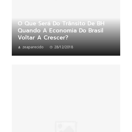
O Que Será Do Trânsito De BH
Quando A Economia Do Brasil
Voltar A Crescer?
zeaparecido
28/12/2018